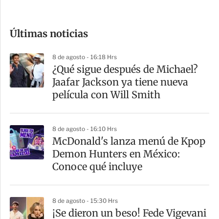
c
o
Últimas noticias
m
p
8 de agosto - 16:18 Hrs
a
¿Qué sigue después de Michael?
r
Jaafar Jackson ya tiene nueva
t
película con Will Smith
i
r
8 de agosto - 16:10 Hrs
McDonald's lanza menú de Kpop
Demon Hunters en México:
Conoce qué incluye
8 de agosto - 15:30 Hrs
¡Se dieron un beso! Fede Vigevani