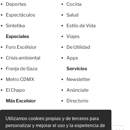
Deportes
Cocina
Espectáculos
Salud
Sintetika
Estilo de Vida
Especiales
Viajes
Foro Excélsior
De Utilidad
Crisis ambiental
Apps
Franja de Gaza
Servicios
Metro CDMX
Newsletter
El Chapo
Anúnciate
Más Excelsior
Directorio
Mujeres
Suscripciones
Utilizamos cookies propias y de terceros para
personalizar y mejorar el uso y la experiencia de