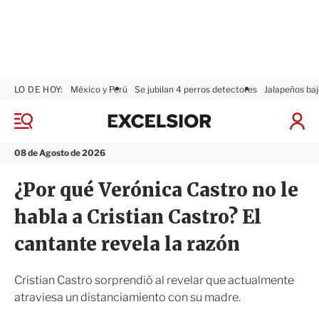
LO DE HOY:
México y Perú
Se jubilan 4 perros detectores
Jalapeños baj
E
x
M
I
c
e
n
n
e
i
08 de Agosto de 2026
ú
l
c
s
i
¿Por qué Verónica Castro no le
i
a
o
r
habla a Cristian Castro? El
r
S
e
cantante revela la razón
s
i
ó
Cristian Castro sorprendió al revelar que actualmente
n
atraviesa un distanciamiento con su madre.