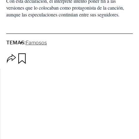
Con esta declaración, el intérprete intentó poner fin a las
versiones que lo colocaban como protagonista de la canción,
aunque las especulaciones continúan entre sus seguidores.
TEMAS:
Famosos
O
G
p
u
c
a
i
r
o
d
n
a
e
r
s
d
e