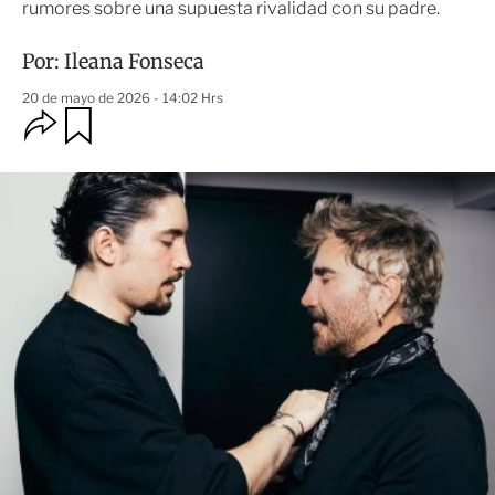
rumores sobre una supuesta rivalidad con su padre.
Por:
Ileana Fonseca
20 de mayo de 2026 - 14:02 Hrs
O
G
u
p
a
c
r
i
d
o
a
n
r
e
s
d
e
c
o
m
p
a
r
t
i
r