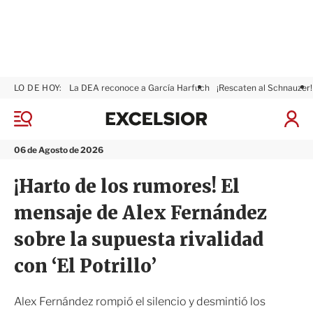
LO DE HOY:
La DEA reconoce a García Harfuch
¡Rescaten al Schnauzer!
E
x
M
I
c
e
n
n
e
i
06 de Agosto de 2026
ú
l
c
s
i
¡Harto de los rumores! El
i
a
o
r
mensaje de Alex Fernández
r
S
e
sobre la supuesta rivalidad
s
i
con ‘El Potrillo’
ó
n
Alex Fernández rompió el silencio y desmintió los