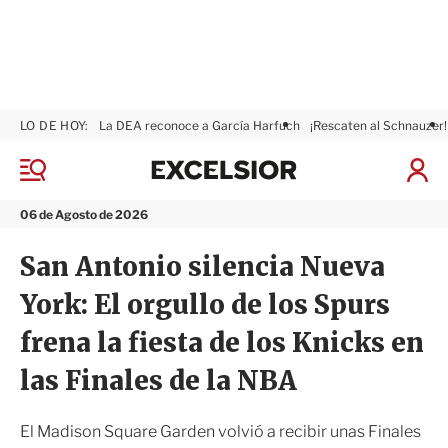
LO DE HOY:
La DEA reconoce a García Harfuch
¡Rescaten al Schnauzer!
E
x
M
I
c
e
n
n
e
i
06 de Agosto de 2026
ú
l
c
s
i
San Antonio silencia Nueva
i
a
o
r
York: El orgullo de los Spurs
r
S
e
frena la fiesta de los Knicks en
s
i
las Finales de la NBA
ó
n
El Madison Square Garden volvió a recibir unas Finales