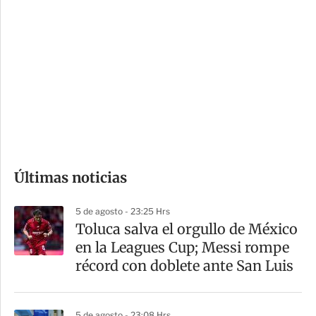
i
r
o
d
n
a
e
r
s
d
e
c
o
Últimas noticias
m
p
5 de agosto - 23:25 Hrs
a
Toluca salva el orgullo de México
r
en la Leagues Cup; Messi rompe
t
récord con doblete ante San Luis
i
r
5 de agosto - 23:08 Hrs