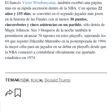
El francés
Victor Wembanyama
, también escribió una página
22
más en su rápida ascensión dentro de la NBA. Con apenas
años y 155 días
, se convirtió en el segundo jugador más joven
30 puntos,
en la historia de las Finales con al menos
cincorebotes y cinco asistencias en un partido
, sólo detrás de
Magic Johnson. Sus 3 bloqueos de la noche también le
permitieron alcanzar 70 tapones en estos playoffs, superando los
69 que registró Dikembe Mutombo en la postemporada de 1994,
la mayor cifra para un jugador en su debut en playoffs desde que
la NBA comenzó a contabilizar oficialmente ese apartado
estadístico en 1974.
TEMAS:
NBA
Knicks
Donald Trump
O
G
p
u
c
a