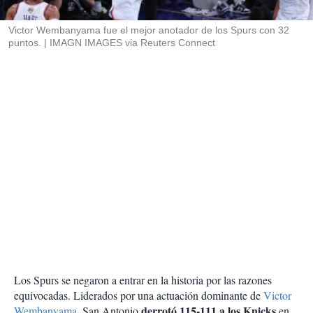
i
r
Victor Wembanyama fue el mejor anotador de los Spurs con 32
puntos.
IMAGN IMAGES via Reuters Connect
Los Spurs se negaron a entrar en la historia por las razones
equivocadas. Liderados por una actuación dominante de
Victor
derrotó 115-111 a los Knicks
Wembanyama
, San Antonio
en