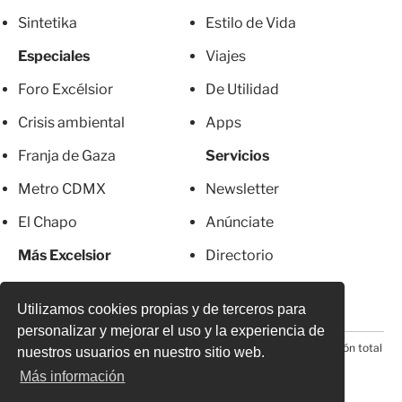
Sintetika
Estilo de Vida
Especiales
Viajes
Foro Excélsior
De Utilidad
Crisis ambiental
Apps
Franja de Gaza
Servicios
Metro CDMX
Newsletter
El Chapo
Anúnciate
Más Excelsior
Directorio
Mujeres
Suscripciones
Utilizamos cookies propias y de terceros para
personalizar y mejorar el uso y la experiencia de
© 2026 Todos los derechos reservados. Prohibida la reproducción total
nuestros usuarios en nuestro sitio web.
o parcial, incluyendo cualquier medio electrónico*
Más información