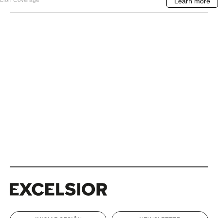
Excelsior
Excelsior