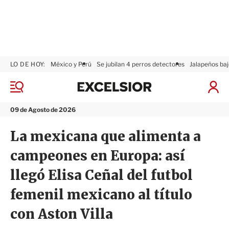
LO DE HOY:
México y Perú
Se jubilan 4 perros detectores
Jalapeños baj
E
x
M
I
c
e
n
n
e
i
09 de Agosto de 2026
ú
l
c
s
i
La mexicana que alimenta a
i
a
o
r
campeones en Europa: así
r
S
e
llegó Elisa Ceñal del futbol
s
i
femenil mexicano al título
ó
n
con Aston Villa