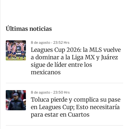
e
c
o
Últimas noticias
m
p
8 de agosto - 23:52 Hrs
a
Leagues Cup 2026: la MLS vuelve
r
a dominar a la Liga MX y Juárez
t
sigue de líder entre los
i
mexicanos
r
8 de agosto - 23:50 Hrs
Toluca pierde y complica su pase
en Leagues Cup; Esto necesitaría
para estar en Cuartos