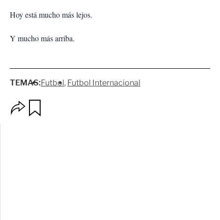
Hoy está mucho más lejos.
Y mucho más arriba.
TEMAS:
Futbol
Futbol Internacional
O
G
p
u
c
a
i
r
o
d
n
a
e
r
s
d