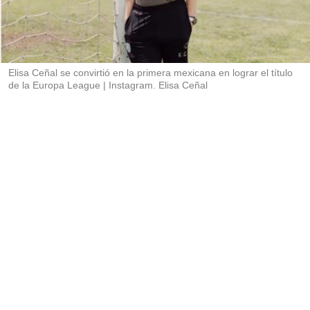
a
r
t
i
r
Elisa Ceñal se convirtió en la primera mexicana en lograr el título
de la Europa League
Instagram. Elisa Ceñal