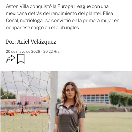
Aston Villa conquistó la Europa League con una
mexicana detrás del rendimiento del plantel; Elisa
Ceñal, nutrióloga, se convirtió en la primera mujer en
ocupar ese cargo en el club inglés
Por:
Ariel Velázquez
20 de mayo de 2026 - 20:22 Hrs
O
G
u
p
a
c
r
i
d
o
a
n
r
e
s
d
e
c
o
m
p