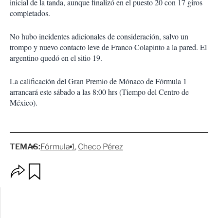
inicial de la tanda, aunque finalizó en el puesto 20 con 17 giros
completados.
No hubo incidentes adicionales de consideración, salvo un
trompo y nuevo contacto leve de Franco Colapinto a la pared. El
argentino quedó en el sitio 19.
La calificación del Gran Premio de Mónaco de Fórmula 1
arrancará este sábado a las 8:00 hrs (Tiempo del Centro de
México).
TEMAS:
Fórmula 1
Checo Pérez
O
G
p
u
c
a
i
r