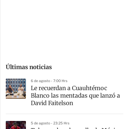
o
d
n
a
e
r
s
d
e
c
o
Últimas noticias
m
p
6 de agosto - 7:00 Hrs
a
Le recuerdan a Cuauhtémoc
r
Blanco las mentadas que lanzó a
t
David Faitelson
i
r
5 de agosto - 23:25 Hrs