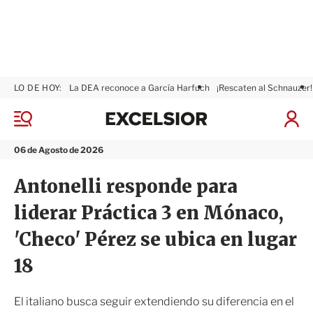
LO DE HOY:
La DEA reconoce a García Harfuch
¡Rescaten al Schnauzer!
E
x
M
I
c
e
n
n
e
i
06 de Agosto de 2026
ú
l
c
s
i
Antonelli responde para
i
a
o
r
liderar Práctica 3 en Mónaco,
r
S
e
'Checo' Pérez se ubica en lugar
s
i
18
ó
n
El italiano busca seguir extendiendo su diferencia en el