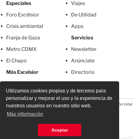
Especiales
Viajes
Foro Excélsior
De Utilidad
Crisis ambiental
Apps
Franja de Gaza
Servicios
Metro CDMX
Newsletter
El Chapo
Anúnciate
Más Excelsior
Directorio
Mujeres
Suscripciones
Utilizamos cookies propias y de terceros para
personalizar y mejorar el uso y la experiencia de
© 2026 Todos los derechos reservados. Prohibida la reproducción total
nuestros usuarios en nuestro sitio web.
o parcial, incluyendo cualquier medio electrónico*
Más información
Aceptar