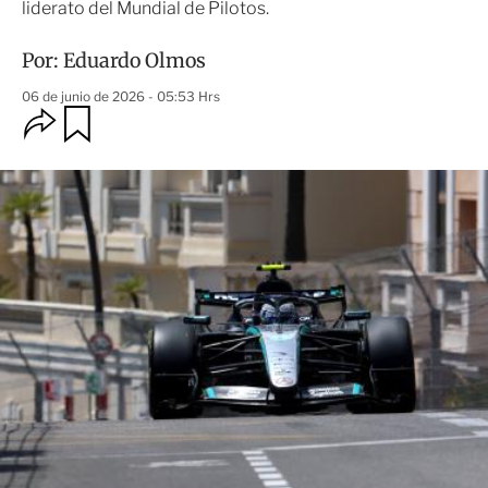
liderato del Mundial de Pilotos.
Por:
Eduardo Olmos
06 de junio de 2026 - 05:53 Hrs
O
G
u
p
a
c
r
i
d
o
a
n
r
e
s
d
e
c
o
m
p
a
r
t
i
r