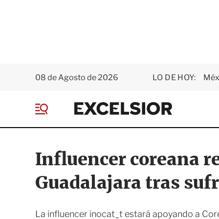
08 de Agosto de 2026
LO DE HOY:
Méxi
E
x
M
c
e
e
n
l
ú
s
Influencer coreana r
i
o
Guadalajara tras sufr
r
La influencer inocat_t estará apoyando a Corea