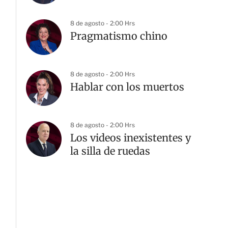
8 de agosto - 2:00 Hrs
Pragmatismo chino
8 de agosto - 2:00 Hrs
Hablar con los muertos
8 de agosto - 2:00 Hrs
Los videos inexistentes y
la silla de ruedas
G