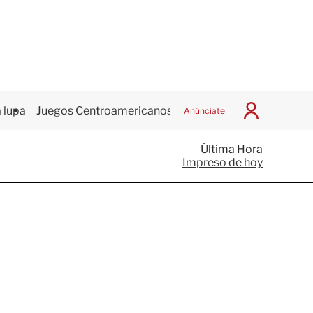
 lupa
Juegos Centroamericanos
Anúnciate
I
n
i
Última Hora
c
Impreso de hoy
i
a
r
S
e
s
i
ó
n