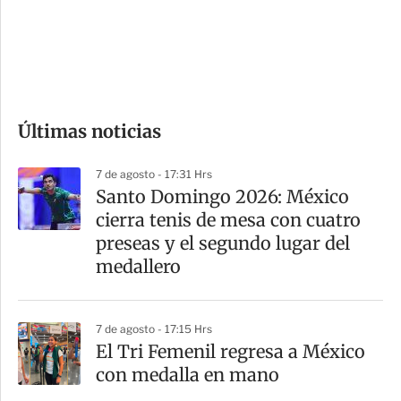
s
d
e
c
o
Últimas noticias
m
p
7 de agosto - 17:31 Hrs
a
Santo Domingo 2026: México
r
cierra tenis de mesa con cuatro
t
preseas y el segundo lugar del
i
medallero
r
7 de agosto - 17:15 Hrs
El Tri Femenil regresa a México
con medalla en mano