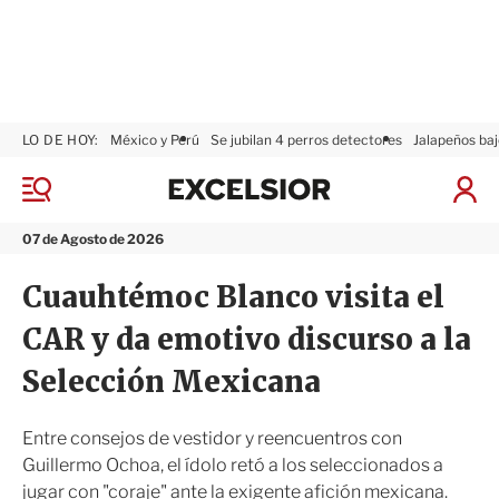
LO DE HOY:
México y Perú
Se jubilan 4 perros detectores
Jalapeños baj
E
x
M
I
c
e
n
n
e
i
07 de Agosto de 2026
ú
l
c
s
i
Cuauhtémoc Blanco visita el
i
a
o
r
CAR y da emotivo discurso a la
r
S
e
Selección Mexicana
s
i
ó
Entre consejos de vestidor y reencuentros con
n
Guillermo Ochoa, el ídolo retó a los seleccionados a
jugar con "coraje" ante la exigente afición mexicana.