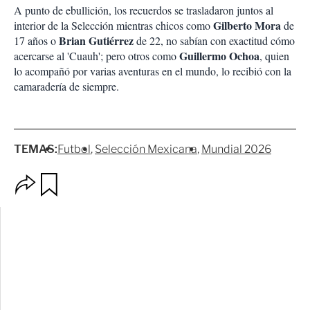
A punto de ebullición, los recuerdos se trasladaron juntos al
Gilberto Mora
interior de la Selección mientras chicos como
de
Brian Gutiérrez
17 años o
de 22, no sabían con exactitud cómo
Guillermo Ochoa
acercarse al 'Cuauh'; pero otros como
, quien
lo acompañó por varias aventuras en el mundo, lo recibió con la
camaradería de siempre.
TEMAS:
Futbol
Selección Mexicana
Mundial 2026
O
G
p
u
c
a
i
r
o
d
n
a
e
r