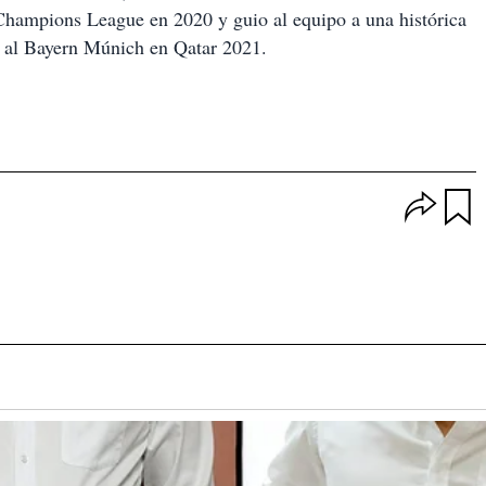
hampions League en 2020 y guio al equipo a una histórica
e al Bayern Múnich en Qatar 2021.
O
p
u
c
a
i
r
o
d
n
a
e
r
s
d
e