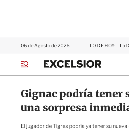
06 de Agosto de 2026
LO DE HOY:
La D
E
x
M
c
e
e
n
l
ú
s
Gignac podría tener s
i
o
una sorpresa inmedi
r
El jugador de Tigres podría ya tener su nueva 