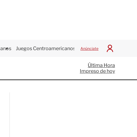
canos
Juegos Centroamericanos
Anúnciate
I
n
i
Última Hora
c
Impreso de hoy
i
a
r
S
e
s
i
ó
n