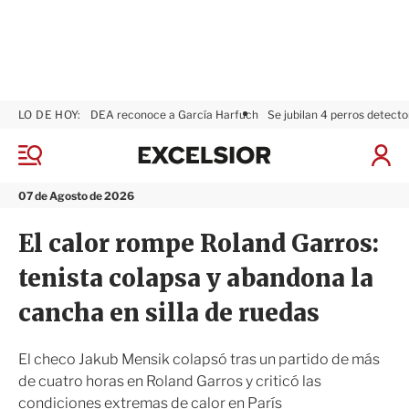
LO DE HOY:
DEA reconoce a García Harfuch
Se jubilan 4 perros detecto
E
x
M
I
c
e
n
n
e
i
07 de Agosto de 2026
ú
l
c
s
i
El calor rompe Roland Garros:
i
a
o
r
tenista colapsa y abandona la
r
S
e
cancha en silla de ruedas
s
i
ó
El checo Jakub Mensik colapsó tras un partido de más
n
de cuatro horas en Roland Garros y criticó las
condiciones extremas de calor en París