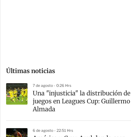
o
d
n
a
e
r
s
d
e
c
o
Últimas noticias
m
p
7 de agosto - 0:26 Hrs
a
Una "injusticia" la distribución de
r
juegos en Leagues Cup: Guillermo
t
Almada
i
r
6 de agosto - 22:51 Hrs