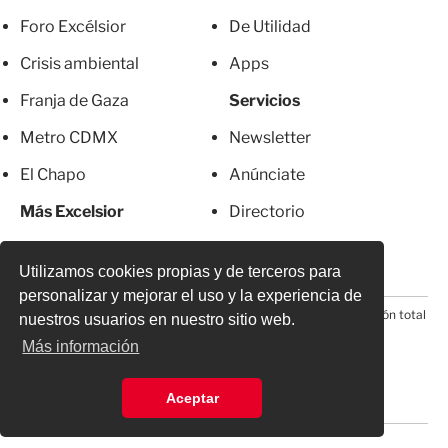
Foro Excélsior
De Utilidad
Crisis ambiental
Apps
Franja de Gaza
Servicios
Metro CDMX
Newsletter
El Chapo
Anúnciate
Más Excelsior
Directorio
Mujeres
Suscripciones
Utilizamos cookies propias y de terceros para
personalizar y mejorar el uso y la experiencia de
© 2026 Todos los derechos reservados. Prohibida la reproducción total
nuestros usuarios en nuestro sitio web.
o parcial, incluyendo cualquier medio electrónico*
Más información
Aceptar