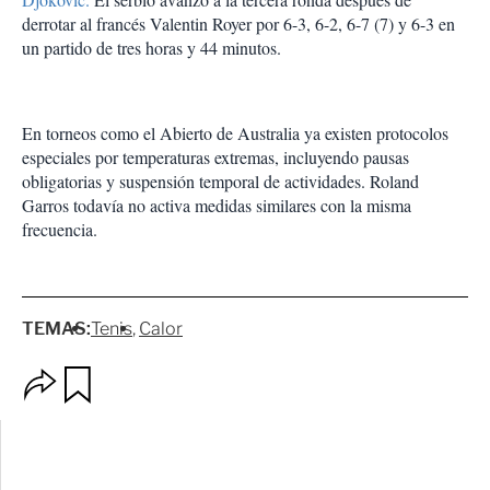
derrotar al francés Valentin Royer por 6-3, 6-2, 6-7 (7) y 6-3 en
un partido de tres horas y 44 minutos.
En torneos como el Abierto de Australia ya existen protocolos
especiales por temperaturas extremas, incluyendo pausas
obligatorias y suspensión temporal de actividades. Roland
Garros todavía no activa medidas similares con la misma
frecuencia.
TEMAS:
Tenis
Calor
O
G
p
u
c
a
i
r