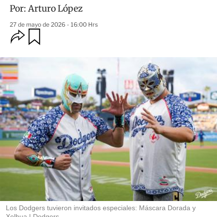
Por:
Arturo López
27 de mayo de 2026 - 16:00 Hrs
O
G
u
p
a
c
r
i
d
o
a
n
r
e
s
d
e
c
o
m
p
a
r
t
i
r
Los Dodgers tuvieron invitados especiales: Máscara Dorada y
Xelhua
Dodgers