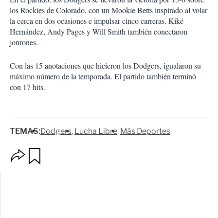
los Rockies de Colorado, con un Mookie Betts inspirado al volar
la cerca en dos ocasiones e impulsar cinco carreras. Kiké
Hernández, Andy Pages y Will Smith también conectaron
jonrones.
Con las 15 anotaciones que hicieron los Dodgers, igualaron su
máximo número de la temporada. El partido también terminó
con 17 hits.
TEMAS:
Dodgers
Lucha Libre
Más Deportes
O
G
p
u
c
a
i
r
o
d