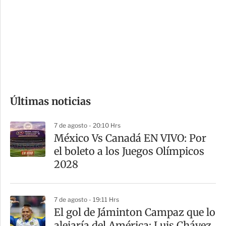
n
a
e
r
s
d
e
c
o
Últimas noticias
m
p
7 de agosto - 20:10 Hrs
a
México Vs Canadá EN VIVO: Por
r
el boleto a los Juegos Olímpicos
t
2028
i
r
7 de agosto - 19:11 Hrs
El gol de Jáminton Campaz que lo
alejaría del América; Luis Chávez