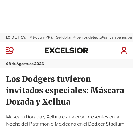
LO DE HOY:
México y Perú
Se jubilan 4 perros detectores
Jalapeños baj
E
x
M
I
c
e
n
n
e
i
08 de Agosto de 2026
ú
l
c
s
i
Los Dodgers tuvieron
i
a
o
r
invitados especiales: Máscara
r
S
e
Dorada y Xelhua
s
i
ó
Máscara Dorada y Xelhua estuvieron presentes en la
n
Noche del Patrimonio Mexicano en el Dodger Stadium