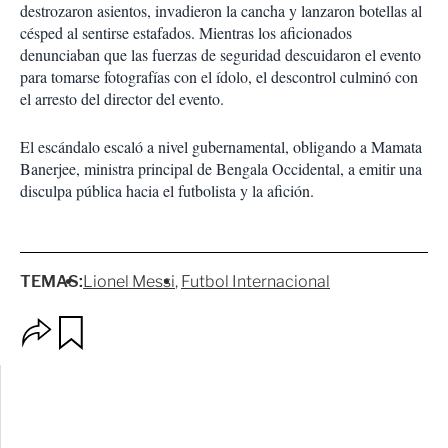
destrozaron asientos, invadieron la cancha y lanzaron botellas al
césped al sentirse estafados. Mientras los aficionados
denunciaban que las fuerzas de seguridad descuidaron el evento
para tomarse fotografías con el ídolo, el descontrol culminó con
el arresto del director del evento.
El escándalo escaló a nivel gubernamental, obligando a Mamata
Banerjee, ministra principal de Bengala Occidental, a emitir una
disculpa pública hacia el futbolista y la afición.
TEMAS:
Lionel Messi
Futbol Internacional
O
G
p
u
c
a
i
r
o
d