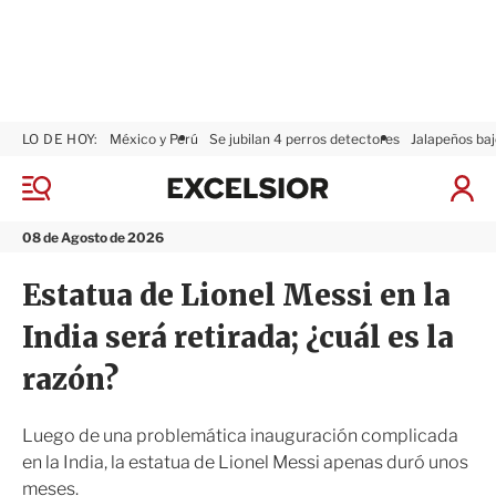
LO DE HOY:
México y Perú
Se jubilan 4 perros detectores
Jalapeños baj
E
x
M
I
c
e
n
n
e
i
08 de Agosto de 2026
ú
l
c
s
i
Estatua de Lionel Messi en la
i
a
o
r
India será retirada; ¿cuál es la
r
S
e
razón?
s
i
ó
Luego de una problemática inauguración complicada
n
en la India, la estatua de Lionel Messi apenas duró unos
meses.