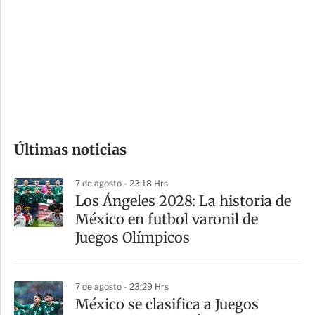
n
a
e
r
s
d
e
c
o
Últimas noticias
m
p
7 de agosto - 23:18 Hrs
a
Los Ángeles 2028: La historia de
r
México en futbol varonil de
t
Juegos Olímpicos
i
r
7 de agosto - 23:29 Hrs
México se clasifica a Juegos