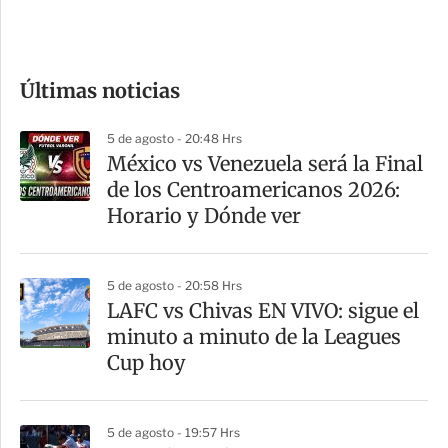
e
c
o
Últimas noticias
m
p
5 de agosto - 20:48 Hrs
a
México vs Venezuela será la Final
r
de los Centroamericanos 2026:
t
Horario y Dónde ver
i
r
5 de agosto - 20:58 Hrs
LAFC vs Chivas EN VIVO: sigue el
minuto a minuto de la Leagues
Cup hoy
5 de agosto - 19:57 Hrs