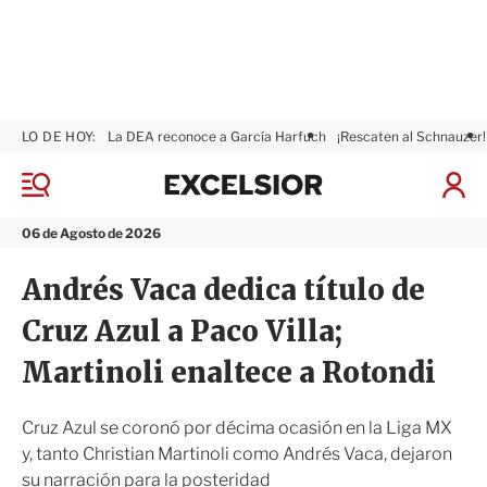
LO DE HOY:
La DEA reconoce a García Harfuch
¡Rescaten al Schnauzer!
E
x
M
I
c
e
n
n
e
i
06 de Agosto de 2026
ú
l
c
s
i
Andrés Vaca dedica título de
i
a
o
r
Cruz Azul a Paco Villa;
r
S
e
Martinoli enaltece a Rotondi
s
i
ó
Cruz Azul se coronó por décima ocasión en la Liga MX
n
y, tanto Christian Martinoli como Andrés Vaca, dejaron
su narración para la posteridad