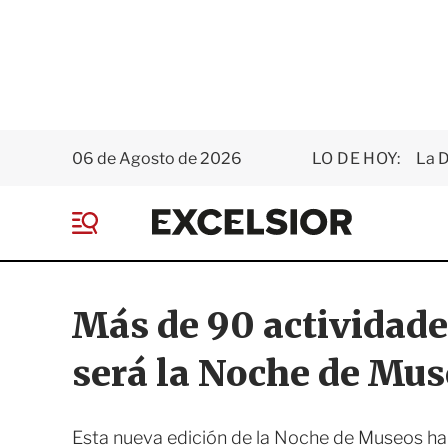
06 de Agosto de 2026
LO DE HOY:
La D
E
x
M
c
e
e
n
l
ú
s
Más de 90 actividades
i
o
será la Noche de Mu
r
Esta nueva edición de la Noche de Museos hab