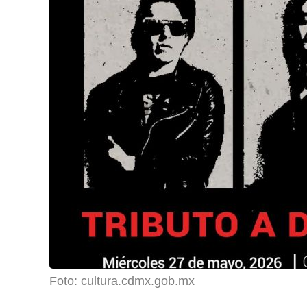
Foto: cultura.cdmx.gob.mx