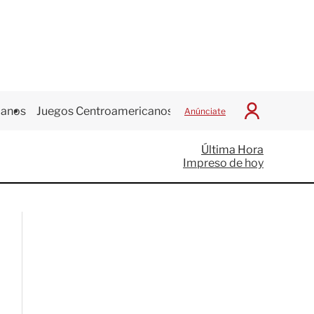
canos
Juegos Centroamericanos
Anúnciate
I
n
i
Última Hora
c
Impreso de hoy
i
a
r
S
e
s
i
ó
n