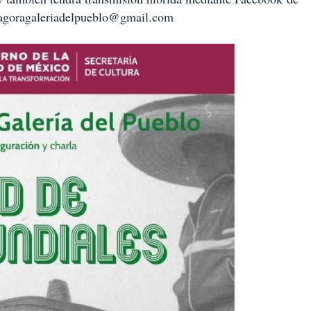
 aagoragaleriadelpueblo@gmail.com