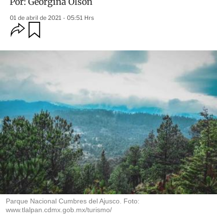
Por:
Georgina Olson
01 de abril de 2021 - 05:51 Hrs
O
G
u
p
a
c
r
i
d
o
a
n
r
e
s
d
e
c
o
m
p
a
r
t
i
r
Parque Nacional Cumbres del Ajusco. Foto:
www.tlalpan.cdmx.gob.mx/turismo/