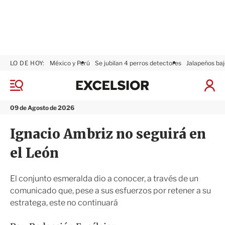
LO DE HOY:
México y Perú
Se jubilan 4 perros detectores
Jalapeños baj
E
x
M
I
c
e
n
n
e
i
09 de Agosto de 2026
ú
l
c
s
i
Ignacio Ambriz no seguirá en
i
a
o
r
el León
r
S
e
s
El conjunto esmeralda dio a conocer, a través de un
i
comunicado que, pese a sus esfuerzos por retener a su
ó
estratega, este no continuará
n