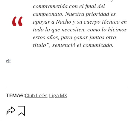
comprometida con el final del
campeonato. Nuestra prioridad es
apoyar a Nacho y su cuerpo técnico en
todo lo que necesiten, como lo hicimos
estos años, para ganar juntos otro
título”, sentenció el comunicado.
elf
TEMAS:
Club León
Liga MX
O
G
p
u
c
a