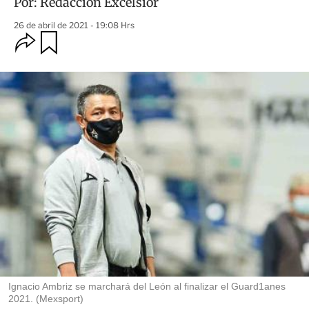
Por:
Redacción Excélsior
26 de abril de 2021 - 19:08 Hrs
O
G
u
p
a
c
r
i
d
o
a
n
r
e
s
d
e
c
o
m
p
a
r
t
i
r
Ignacio Ambriz se marchará del León al finalizar el Guard1anes
2021. (Mexsport)