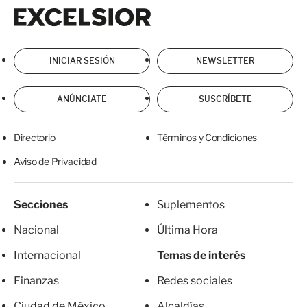
Excelsior
Excelsior
INICIAR SESIÓN
NEWSLETTER
ANÚNCIATE
SUSCRÍBETE
Directorio
Términos y Condiciones
Aviso de Privacidad
Secciones
Suplementos
Nacional
Última Hora
Internacional
Temas de interés
Finanzas
Redes sociales
Ciudad de México
Alcaldías