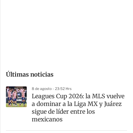
i
r
o
d
n
a
e
r
s
d
e
c
o
Últimas noticias
m
p
8 de agosto - 23:52 Hrs
a
Leagues Cup 2026: la MLS vuelve
r
a dominar a la Liga MX y Juárez
t
sigue de líder entre los
i
mexicanos
r