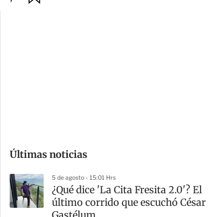
p
u
c
a
i
r
o
d
n
a
e
r
s
d
e
c
o
Últimas noticias
m
p
5 de agosto - 15:01 Hrs
a
¿Qué dice 'La Cita Fresita 2.0'? El
r
último corrido que escuchó César
t
Gastélum