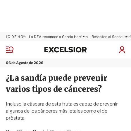
LO DE HOY:
La DEA reconoce a García Harfuch
¡Rescaten al Schnauzer!
E
x
M
I
c
e
n
n
e
i
06 de Agosto de 2026
ú
l
c
s
i
¿La sandía puede prevenir
i
a
o
r
varios tipos de cánceres?
r
S
e
s
Incluso la cáscara de esta fruta es capaz de prevenir
i
algunos de los cánceres más letales como el de
ó
próstata
n