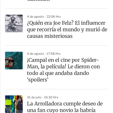
i
r
4 de agosto - 22:06 Hrs
¿Quién era Joe Felz? El influencer
que recorría el mundo y murió de
causas misteriosas
4 de agosto - 17:58 Hrs
¡Campal en el cine por Spider-
Man, la película! Le dieron con
todo al que andaba dando
‘spoilers’
31 de julio - 16:30 Hrs
La Arrolladora cumple deseo de
una fan cuyo novio la habría