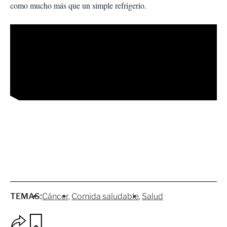
como mucho más que un simple refrigerio.
TEMAS:
Cáncer
Comida saludable
Salud
O
G