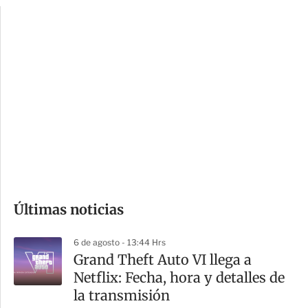
p
u
c
a
i
r
o
d
n
a
e
r
s
d
e
c
o
Últimas noticias
m
p
6 de agosto - 13:44 Hrs
a
Grand Theft Auto VI llega a
r
Netflix: Fecha, hora y detalles de
t
la transmisión