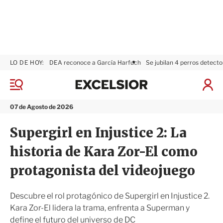
LO DE HOY:
DEA reconoce a García Harfuch
Se jubilan 4 perros detecto
E
x
M
I
c
e
n
n
e
i
07 de Agosto de 2026
ú
l
c
s
i
Supergirl en Injustice 2: La
i
a
o
r
historia de Kara Zor-El como
r
S
e
protagonista del videojuego
s
i
ó
Descubre el rol protagónico de Supergirl en Injustice 2.
n
Kara Zor-El lidera la trama, enfrenta a Superman y
define el futuro del universo de DC