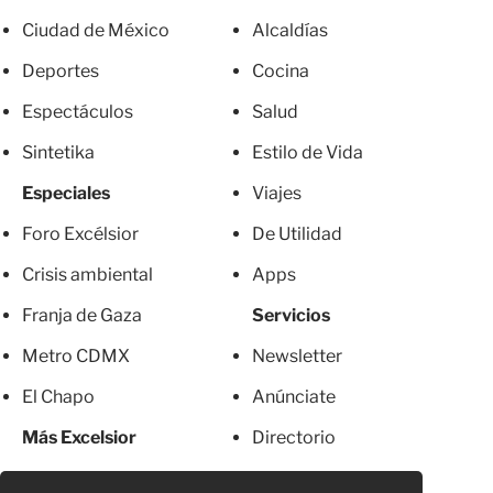
Ciudad de México
Alcaldías
Deportes
Cocina
Espectáculos
Salud
Sintetika
Estilo de Vida
Especiales
Viajes
Foro Excélsior
De Utilidad
Crisis ambiental
Apps
Franja de Gaza
Servicios
Metro CDMX
Newsletter
El Chapo
Anúnciate
Más Excelsior
Directorio
Mujeres
Suscripciones