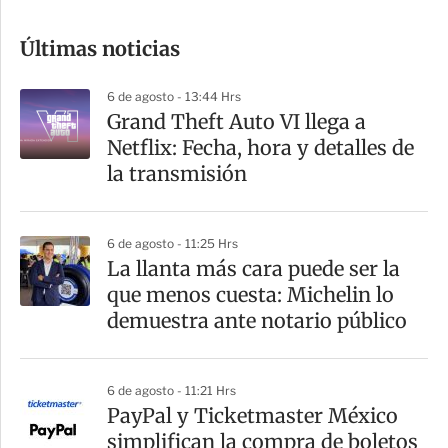
o
Últimas noticias
m
p
6 de agosto - 13:44 Hrs
a
Grand Theft Auto VI llega a
r
Netflix: Fecha, hora y detalles de
t
la transmisión
i
r
6 de agosto - 11:25 Hrs
La llanta más cara puede ser la
que menos cuesta: Michelin lo
demuestra ante notario público
6 de agosto - 11:21 Hrs
PayPal y Ticketmaster México
simplifican la compra de boletos