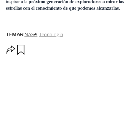
próxima generación de exploradores a mirar las
inspirar a la
estrellas con el conocimiento de que podemos alcanzarlas.
TEMAS:
NASA
Tecnología
O
G
p
u
c
a
i
r
o
d
n
a
e
r
s
d
e
c