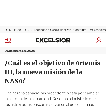
LO DE HOY:
La DEA reconoce a García Harfuch
Gastélum
Dragones m
E
x
M
I
c
e
n
n
e
i
06 de Agosto de 2026
ú
l
c
s
i
¿Cuál es el objetivo de Artemis
i
a
o
r
III, la nueva misión de la
r
S
e
NASA?
s
i
ó
Una hazaña espacial sin precedentes está por cambiar
n
la historia de la humanidad. Descubre el misterio que
los astronautas buscan resolver en el polo sur lunar.