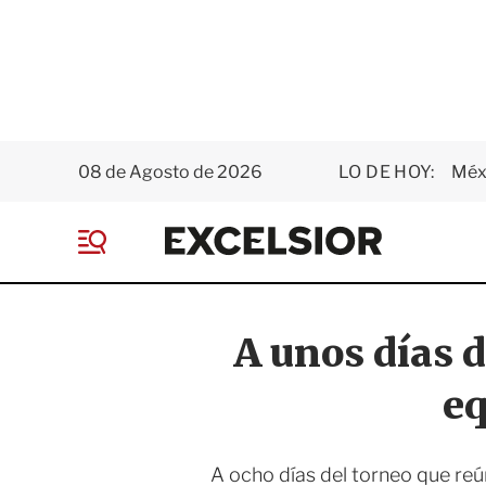
08 de Agosto de 2026
LO DE HOY:
Méxi
E
x
M
c
e
e
n
l
ú
s
A unos días d
i
o
eq
r
A ocho días del torneo que reú