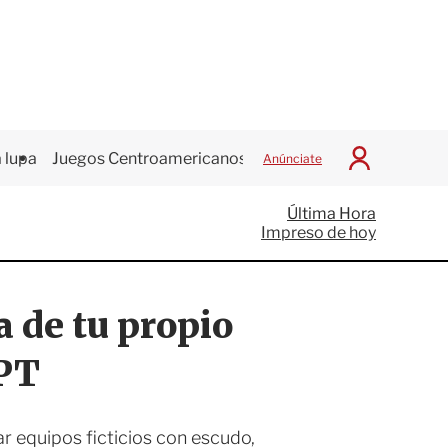
 lupa
Juegos Centroamericanos
Anúnciate
I
n
i
Última Hora
c
Impreso de hoy
i
a
r
S
a de tu propio
e
s
i
GPT
ó
n
r equipos ficticios con escudo,