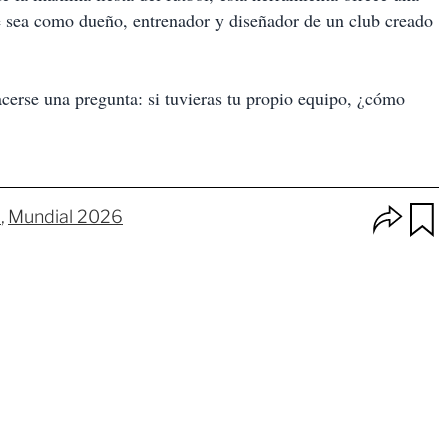
ue sea como dueño, entrenador y diseñador de un club creado
acerse una pregunta: si tuvieras tu propio equipo, ¿cómo
O
l
Mundial 2026
p
u
c
a
i
r
o
d
n
a
e
r
s
d