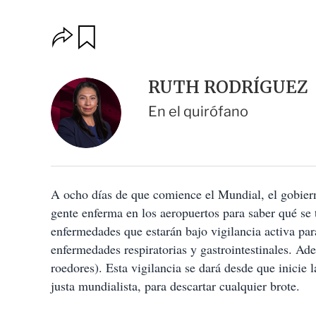
O
G
u
p
a
c
r
i
d
RUTH RODRÍGUEZ
o
a
n
r
En el quirófano
e
s
d
e
c
o
A ocho días de que comience el Mundial, el gobiern
m
p
gente enferma en los aeropuertos para saber qué se 
a
enfermedades que estarán bajo vigilancia activa par
r
t
enfermedades respiratorias y gastrointestinales. Ade
i
roedores). Esta vigilancia se dará desde que inicie 
r
justa mundialista, para descartar cualquier brote.