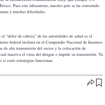
éxico. Para este laboratorio, nuestro país se ha convertido
abuena y muchas felicidades.
el “dolor de cabeza” de las autoridades de salud es el
bierno federal incluirá en el Compendio Nacional de Insumos
s de alta transmisión del vector y la colocación de
cual inactiva el virus del dengue e impide su transmisión. Ya
si estás estrategias funcionan.
O
p
u
c
a
i
r