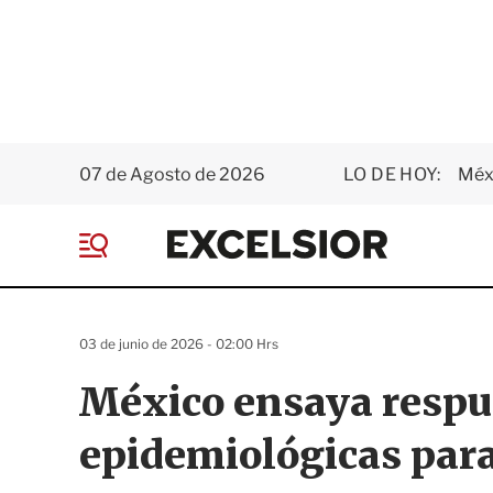
07 de Agosto de 2026
LO DE HOY:
Méxi
E
x
M
c
e
e
n
l
ú
s
03 de junio de 2026 - 02:00 Hrs
i
o
México ensaya respu
r
epidemiológicas para