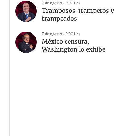
7 de agosto - 2:00 Hrs
Tramposos, tramperos y
trampeados
7 de agosto - 2:00 Hrs
México censura,
Washington lo exhibe
G