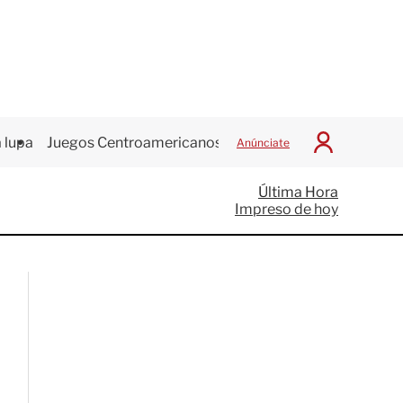
 lupa
Juegos Centroamericanos
Anúnciate
I
n
i
Última Hora
c
Impreso de hoy
i
a
r
S
e
s
i
ó
n