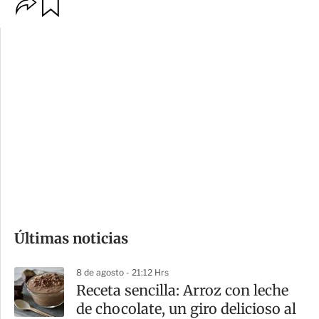
O
G
p
u
c
a
i
r
o
d
n
a
e
r
s
d
e
c
o
Últimas noticias
m
p
8 de agosto - 21:12 Hrs
a
Receta sencilla: Arroz con leche
r
de chocolate, un giro delicioso al