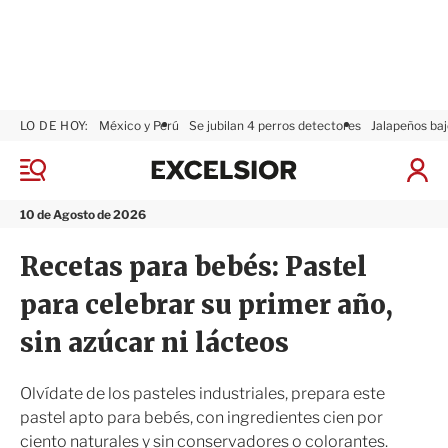
LO DE HOY:
México y Perú
Se jubilan 4 perros detectores
Jalapeños baj
E
x
M
I
c
e
n
n
e
i
10 de Agosto de 2026
ú
l
c
s
i
Recetas para bebés: Pastel
i
a
o
r
para celebrar su primer año,
r
S
e
sin azúcar ni lácteos
s
i
ó
Olvídate de los pasteles industriales, prepara este
n
pastel apto para bebés, con ingredientes cien por
ciento naturales y sin conservadores o colorantes.