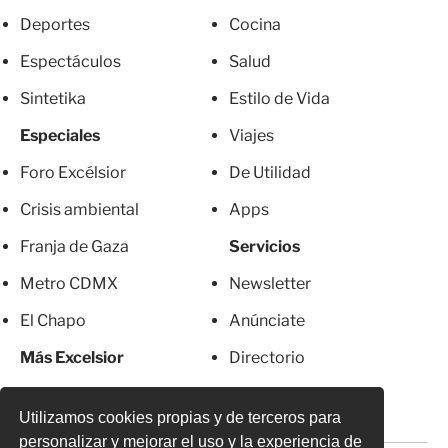
Deportes
Cocina
Espectáculos
Salud
Sintetika
Estilo de Vida
Especiales
Viajes
Foro Excélsior
De Utilidad
Crisis ambiental
Apps
Franja de Gaza
Servicios
Metro CDMX
Newsletter
El Chapo
Anúnciate
Más Excelsior
Directorio
Mujeres
Suscripciones
Utilizamos cookies propias y de terceros para
personalizar y mejorar el uso y la experiencia de