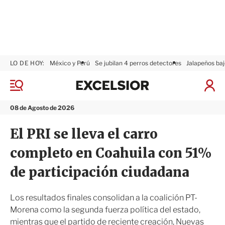
LO DE HOY:
México y Perú
Se jubilan 4 perros detectores
Jalapeños baj
E
x
M
I
c
e
n
n
e
i
08 de Agosto de 2026
ú
l
c
s
i
El PRI se lleva el carro
i
a
o
r
completo en Coahuila con 51%
r
S
e
de participación ciudadana
s
i
ó
Los resultados finales consolidan a la coalición PT-
n
Morena como la segunda fuerza política del estado,
mientras que el partido de reciente creación, Nuevas