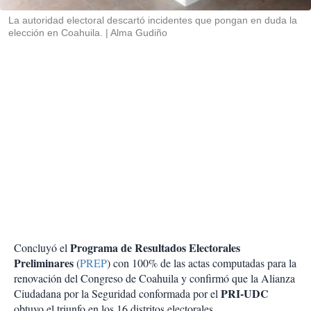
r
La autoridad electoral descartó incidentes que pongan en duda la
elección en Coahuila.
Alma Gudiño
Programa de Resultados Electorales
Concluyó el
Preliminares
(
PREP
) con 100% de las actas computadas para la
renovación del Congreso de Coahuila y confirmó que la Alianza
PRI-UDC
Ciudadana por la Seguridad conformada por el
obtuvo el triunfo en los 16 distritos electorales.