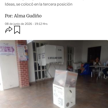
Ideas, se colocó en la tercera posición
Por:
Alma Gudiño
08 de junio de 2026 - 19:12 Hrs
O
G
u
p
a
c
r
i
d
o
a
n
r
e
s
d
e
c
o
m
p
a
r
t
i