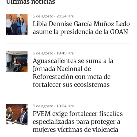
Últimas noticias
m
p
5 de agosto - 20:24 Hrs
a
Libia Dennise García Muñoz Ledo
r
asume la presidencia de la GOAN
t
i
5 de agosto - 19:45 Hrs
r
Aguascalientes se suma a la
Jornada Nacional de
Reforestación con meta de
fortalecer sus ecosistemas
5 de agosto - 18:04 Hrs
PVEM exige fortalecer fiscalías
especializadas para proteger a
mujeres víctimas de violencia