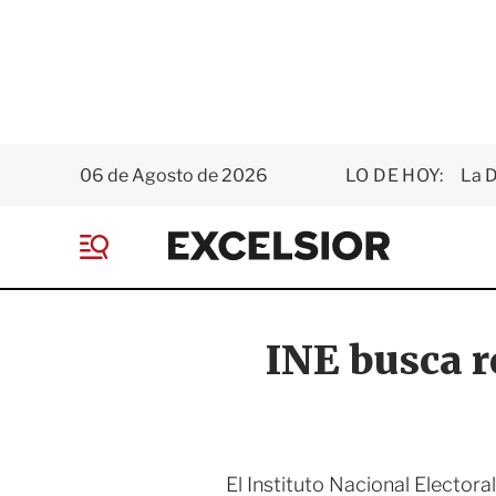
06 de Agosto de 2026
LO DE HOY:
La D
E
x
M
c
e
e
n
l
ú
s
INE busca re
i
o
r
El Instituto Nacional Elector