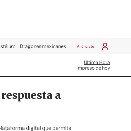
stélum
Dragones mexicanos
Juegos Centroamericanos
Anúnciate
I
n
i
Última Hora
c
Impreso de hoy
i
a
r
S
u respuesta a
e
s
i
ó
n
plataforma digital que permita