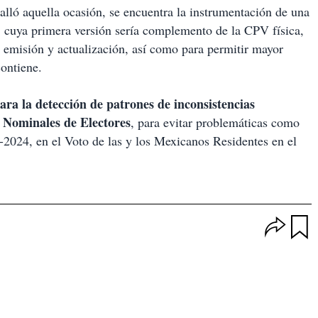
talló aquella ocasión, se encuentra la instrumentación de una
, cuya primera versión sería complemento de la CPV física,
u emisión y actualización, así como para permitir mayor
contiene.
 para la detección de patrones de inconsistencias
s Nominales de Electores
, para evitar problemáticas como
3-2024, en el Voto de las y los Mexicanos Residentes en el
O
p
u
c
a
i
r
o
d