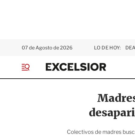
07 de Agosto de 2026
LO DE HOY:
DEA
E
x
M
c
e
e
n
l
ú
s
Madres 
i
o
desapari
r
Colectivos de madres busca