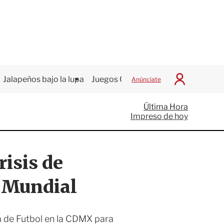
Jalapeños bajo la lupa
Juegos Centroamericanos
Anúnciate
I
n
i
Última Hora
c
Impreso de hoy
i
a
r
S
risis de
e
s
i
l Mundial
ó
n
a de Futbol en la CDMX para