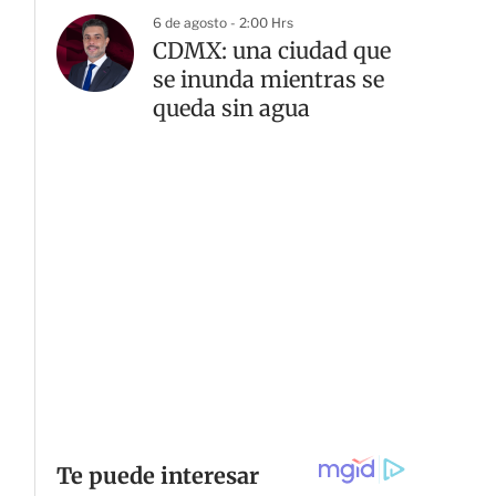
6 de agosto - 2:00 Hrs
CDMX: una ciudad que
se inunda mientras se
queda sin agua
G