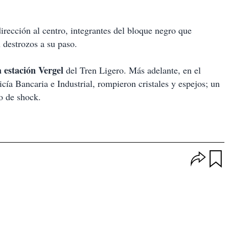
rección al centro, integrantes del bloque negro que
 destrozos a su paso.
a estación Vergel
del Tren Ligero. Más adelante, en el
icía Bancaria e Industrial, rompieron cristales y espejos; un
do de shock.
O
p
u
c
a
i
r
o
d
n
a