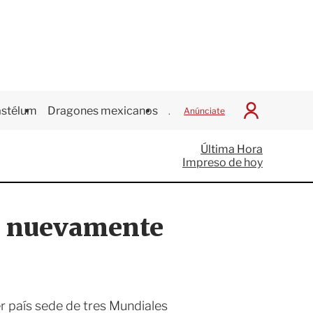
stélum
Dragones mexicanos
Juegos Centroamericanos
Anúnciate
I
n
i
Última Hora
c
Impreso de hoy
i
a
r
S
s, nuevamente
e
s
i
ó
n
r país sede de tres Mundiales