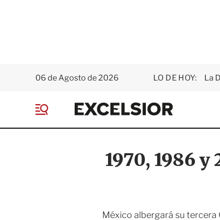
06 de Agosto de 2026
LO DE HOY:
La D
E
x
M
c
e
e
n
l
ú
s
1970, 1986 y
i
o
r
México albergará su tercera 