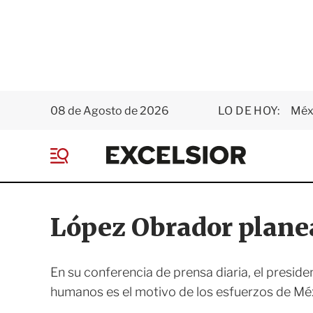
08 de Agosto de 2026
LO DE HOY:
Méxi
E
x
M
c
e
e
n
l
ú
s
López Obrador planea 
i
o
r
En su conferencia de prensa diaria, el presid
humanos es el motivo de los esfuerzos de Méxi