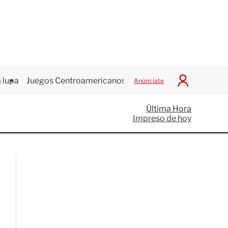
 lupa
Juegos Centroamericanos
Anúnciate
I
n
i
Última Hora
c
Impreso de hoy
i
a
r
S
e
s
i
ó
n