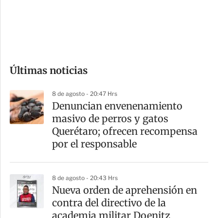
s
d
e
c
o
Últimas noticias
m
p
8 de agosto - 20:47 Hrs
a
Denuncian envenenamiento
r
masivo de perros y gatos
t
Querétaro; ofrecen recompensa
i
por el responsable
r
8 de agosto - 20:43 Hrs
Nueva orden de aprehensión en
contra del directivo de la
academia militar Doenitz