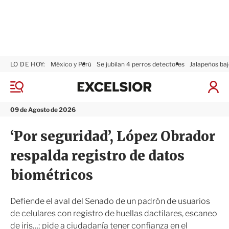
LO DE HOY:
México y Perú
Se jubilan 4 perros detectores
Jalapeños baj
E
x
M
I
c
e
n
n
e
i
09 de Agosto de 2026
ú
l
c
s
i
‘Por seguridad’, López Obrador
i
a
o
r
respalda registro de datos
r
S
e
biométricos
s
i
ó
Defiende el aval del Senado de un padrón de usuarios
n
de celulares con registro de huellas dactilares, escaneo
de iris…; pide a ciudadanía tener confianza en el