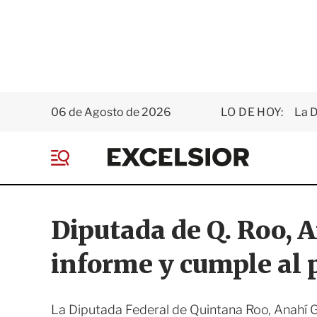
06 de Agosto de 2026
LO DE HOY:
La D
E
x
M
c
e
e
n
l
ú
s
Diputada de Q. Roo, 
i
o
informe y cumple al 
r
La Diputada Federal de Quintana Roo, Anahí Gon