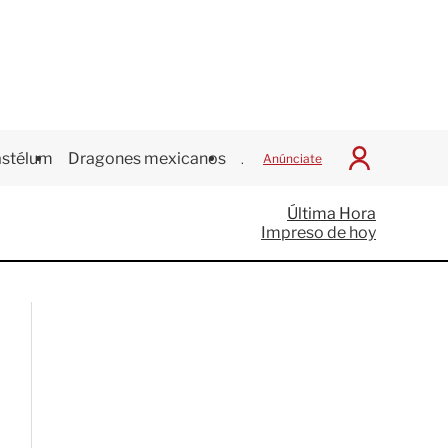
stélum
Dragones mexicanos
Juegos Centroamericanos
Anúnciate
I
n
i
Última Hora
c
Impreso de hoy
i
a
r
S
e
s
i
ó
n