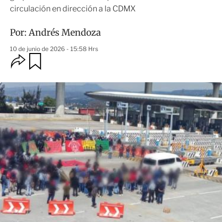
circulación en dirección a la CDMX
Por:
Andrés Mendoza
10 de junio de 2026 - 15:58 Hrs
O
G
u
p
a
c
r
i
d
o
a
n
r
e
s
d
e
c
o
m
p
a
r
t
i