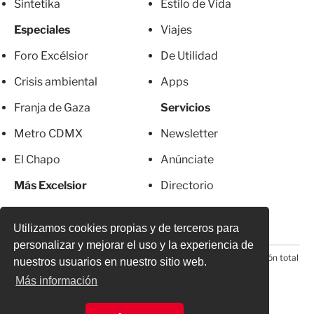
Sintetika
Estilo de Vida
Especiales
Viajes
Foro Excélsior
De Utilidad
Crisis ambiental
Apps
Franja de Gaza
Servicios
Metro CDMX
Newsletter
El Chapo
Anúnciate
Más Excelsior
Directorio
Mujeres
Suscripciones
Utilizamos cookies propias y de terceros para
personalizar y mejorar el uso y la experiencia de
© 2026 Todos los derechos reservados. Prohibida la reproducción total
nuestros usuarios en nuestro sitio web.
o parcial, incluyendo cualquier medio electrónico*
Más información