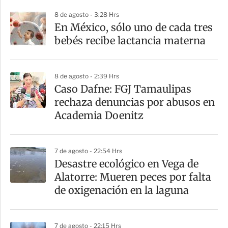
p
8 de agosto - 3:28 Hrs
a
En México, sólo uno de cada tres
r
bebés recibe lactancia materna
t
i
8 de agosto - 2:39 Hrs
r
Caso Dafne: FGJ Tamaulipas
rechaza denuncias por abusos en
Academia Doenitz
7 de agosto - 22:54 Hrs
Desastre ecológico en Vega de
Alatorre: Mueren peces por falta
de oxigenación en la laguna
7 de agosto - 22:15 Hrs