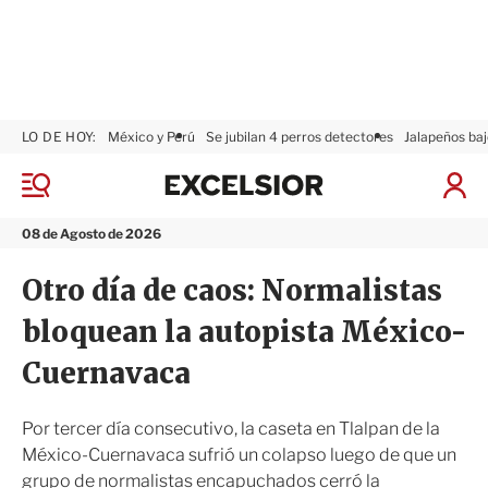
LO DE HOY:
México y Perú
Se jubilan 4 perros detectores
Jalapeños baj
E
x
M
I
c
e
n
n
e
i
08 de Agosto de 2026
ú
l
c
s
i
Otro día de caos: Normalistas
i
a
o
r
bloquean la autopista México-
r
S
e
Cuernavaca
s
i
ó
Por tercer día consecutivo, la caseta en Tlalpan de la
n
México-Cuernavaca sufrió un colapso luego de que un
grupo de normalistas encapuchados cerró la