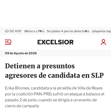
LO DE HOY:
México y Perú
Se jubilan 4 perros detectores
Jalapeños baj
E
x
M
I
c
e
n
n
e
i
09 de Agosto de 2026
ú
l
c
s
i
Detienen a presuntos
i
a
o
r
agresores de candidata en SLP
r
S
e
s
Erika Briones, candidata a la alcaldía de Villa de Reyes
i
por la coalición PAN-PRD, sufrió un ataque a balazos el
ó
pasado 2 de junio, cuando se dirigía a un evento de
n
cierre de campaña