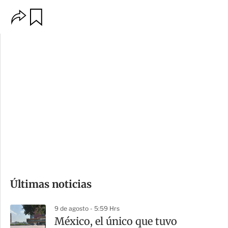
O
G
p
u
c
a
i
r
o
d
n
a
e
r
s
d
e
c
o
Últimas noticias
m
p
9 de agosto - 5:59 Hrs
a
México, el único que tuvo