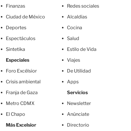
Finanzas
Redes sociales
Ciudad de México
Alcaldías
Deportes
Cocina
Espectáculos
Salud
Sintetika
Estilo de Vida
Especiales
Viajes
Foro Excélsior
De Utilidad
Crisis ambiental
Apps
Franja de Gaza
Servicios
Metro CDMX
Newsletter
El Chapo
Anúnciate
Más Excelsior
Directorio