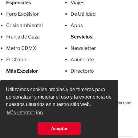
Especiales
Viajes
Foro Excélsior
De Utilidad
Crisis ambiental
Apps
Franja de Gaza
Servicios
Metro CDMX
Newsletter
El Chapo
Anúnciate
Más Excelsior
Directorio
Mujeres
Suscripciones
Utilizamos cookies propias y de terceros para
personalizar y mejorar el uso y la experiencia de
© 2026 Todos los derechos reservados. Prohibida la reproducción total
nuestros usuarios en nuestro sitio web.
o parcial, incluyendo cualquier medio electrónico*
Más información
Aceptar