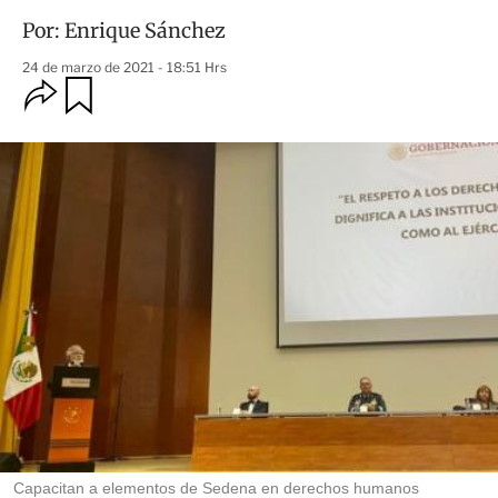
Por:
Enrique Sánchez
24 de marzo de 2021 - 18:51 Hrs
O
G
u
p
a
c
r
i
d
o
a
n
r
e
s
d
e
c
o
m
p
a
r
t
i
r
Capacitan a elementos de Sedena en derechos humanos