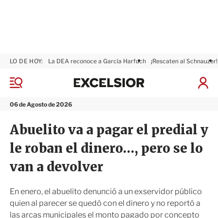
LO DE HOY:
La DEA reconoce a García Harfuch
¡Rescaten al Schnauzer!
E
x
M
I
c
e
n
n
e
i
06 de Agosto de 2026
ú
l
c
s
i
Abuelito va a pagar el predial y
i
a
o
r
le roban el dinero…, pero se lo
r
S
e
van a devolver
s
i
ó
En enero, el abuelito denunció a un exservidor público
n
quien al parecer se quedó con el dinero y no reportó a
las arcas municipales el monto pagado por concepto