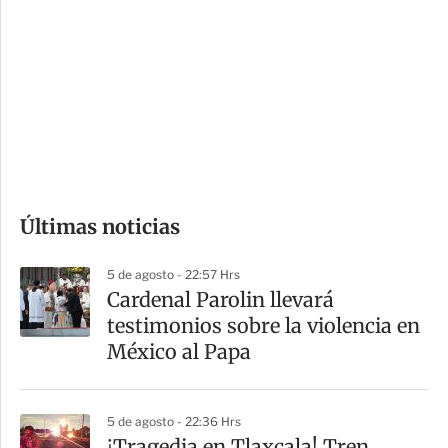
o
d
n
a
e
r
s
d
e
c
o
Últimas noticias
m
p
5 de agosto - 22:57 Hrs
a
Cardenal Parolin llevará
r
testimonios sobre la violencia en
t
México al Papa
i
r
5 de agosto - 22:36 Hrs
¡Tragedia en Tlaxcala! Tren