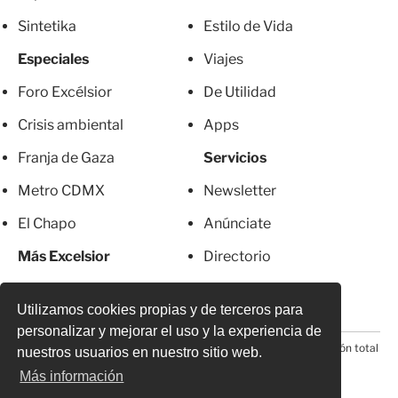
Sintetika
Estilo de Vida
Especiales
Viajes
Foro Excélsior
De Utilidad
Crisis ambiental
Apps
Franja de Gaza
Servicios
Metro CDMX
Newsletter
El Chapo
Anúnciate
Más Excelsior
Directorio
Mujeres
Suscripciones
Utilizamos cookies propias y de terceros para
personalizar y mejorar el uso y la experiencia de
© 2026 Todos los derechos reservados. Prohibida la reproducción total
nuestros usuarios en nuestro sitio web.
o parcial, incluyendo cualquier medio electrónico*
Más información