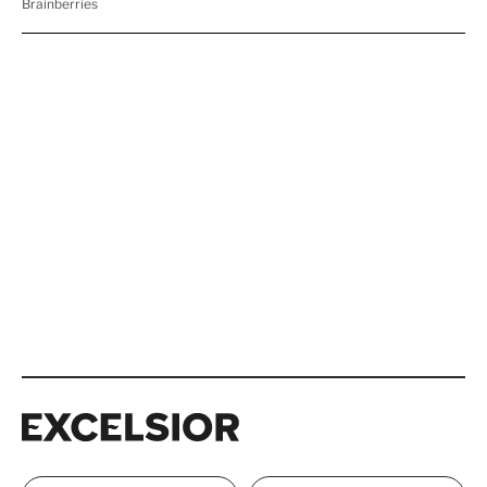
Excelsior
Excelsior