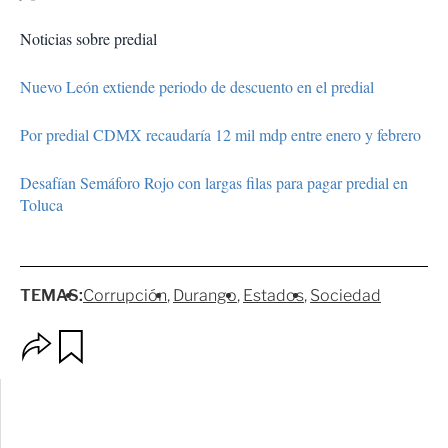
Noticias sobre predial
Nuevo León extiende periodo de descuento en el predial
Por predial CDMX recaudaría 12 mil mdp entre enero y febrero
Desafían Semáforo Rojo con largas filas para pagar predial en
Toluca
TEMAS:
Corrupción
Durango
Estados
Sociedad
O
G
p
u
c
a
i
r