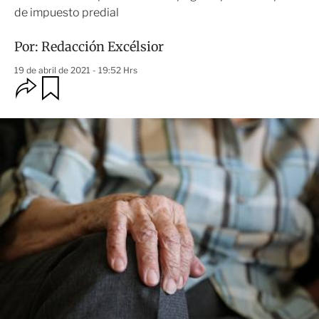
de impuesto predial
Por:
Redacción Excélsior
19 de abril de 2021 - 19:52 Hrs
O
G
u
p
a
c
r
i
d
o
a
n
r
e
s
d
e
c
o
m
p
a
r
t
i