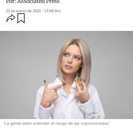
Por:
Associated Press
22 de marzo de 2021 - 13:00 Hrs
O
G
u
p
a
c
r
i
d
o
a
n
r
e
s
d
e
c
o
m
p
a
r
t
i
r
'La gente debe entender el riesgo de las criptomonedas'