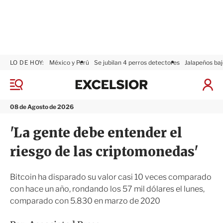
LO DE HOY:
México y Perú
Se jubilan 4 perros detectores
Jalapeños baj
E
x
M
I
c
e
n
n
e
i
08 de Agosto de 2026
ú
l
c
s
i
'La gente debe entender el
i
a
o
r
riesgo de las criptomonedas'
r
S
e
s
Bitcoin ha disparado su valor casi 10 veces comparado
i
con hace un año, rondando los 57 mil dólares el lunes,
ó
comparado con 5.830 en marzo de 2020
n