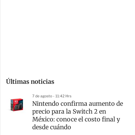
i
r
o
d
n
a
e
r
s
d
e
c
o
Últimas noticias
m
p
7 de agosto - 11:42 Hrs
a
Nintendo confirma aumento de
r
precio para la Switch 2 en
t
México: conoce el costo final y
i
desde cuándo
r