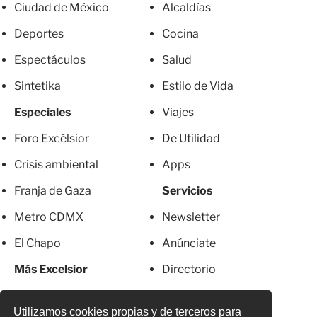
Ciudad de México
Alcaldías
Deportes
Cocina
Espectáculos
Salud
Sintetika
Estilo de Vida
Especiales
Viajes
Foro Excélsior
De Utilidad
Crisis ambiental
Apps
Franja de Gaza
Servicios
Metro CDMX
Newsletter
El Chapo
Anúnciate
Más Excelsior
Directorio
Mujeres
Suscripciones
Utilizamos cookies propias y de terceros para