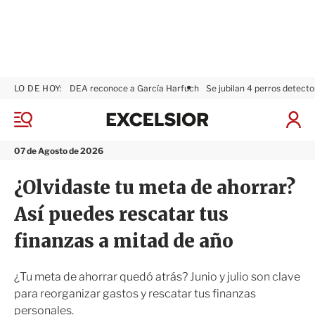
LO DE HOY:
DEA reconoce a García Harfuch
Se jubilan 4 perros detecto
E
x
M
I
c
e
n
n
e
i
07 de Agosto de 2026
ú
l
c
s
i
¿Olvidaste tu meta de ahorrar?
i
a
o
r
Así puedes rescatar tus
r
S
e
finanzas a mitad de año
s
i
ó
¿Tu meta de ahorrar quedó atrás? Junio y julio son clave
n
para reorganizar gastos y rescatar tus finanzas
personales.