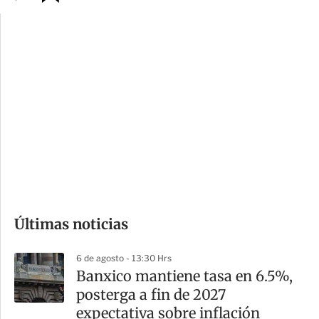
p
u
c
a
i
r
o
d
n
a
e
r
s
d
e
c
o
Últimas noticias
m
p
6 de agosto - 13:30 Hrs
a
Banxico mantiene tasa en 6.5%,
r
posterga a fin de 2027
t
expectativa sobre inflación