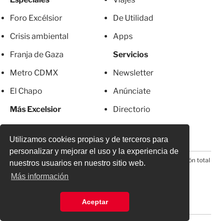
Foro Excélsior
De Utilidad
Crisis ambiental
Apps
Franja de Gaza
Servicios
Metro CDMX
Newsletter
El Chapo
Anúnciate
Más Excelsior
Directorio
Mujeres
Suscripciones
Utilizamos cookies propias y de terceros para
personalizar y mejorar el uso y la experiencia de
© 2026 Todos los derechos reservados. Prohibida la reproducción total
nuestros usuarios en nuestro sitio web.
o parcial, incluyendo cualquier medio electrónico*
Más información
Aceptar