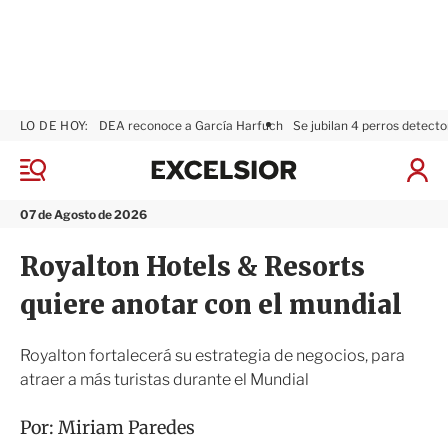
LO DE HOY:
DEA reconoce a García Harfuch
Se jubilan 4 perros detecto
E
x
M
I
c
e
n
n
e
i
07 de Agosto de 2026
ú
l
c
s
i
Royalton Hotels & Resorts
i
a
o
r
quiere anotar con el mundial
r
S
e
s
Royalton fortalecerá su estrategia de negocios, para
i
atraer a más turistas durante el Mundial
ó
n
Por:
Miriam Paredes