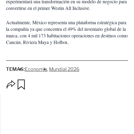
experimentará una transformación en su modelo de negocio para
convertirse en el primer Westin All Inclusive.
Actualmente, México representa una plataforma estratégica para
la compañía ya que concentra el 49% del inventario global de la
marca, con 4 mil 173 habitaciones operaciones en destinos como
Cancún, Riviera Maya y Holbox.
TEMAS:
Economía
Mundial 2026
O
G
p
u
c
a
i
r
o
d
n
a
e
r