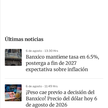
s
d
e
c
o
Últimas noticias
m
p
6 de agosto - 13:30 Hrs
a
Banxico mantiene tasa en 6.5%,
r
posterga a fin de 2027
t
expectativa sobre inflación
i
r
6 de agosto - 11:49 Hrs
¡Peso cae previo a decisión del
Banxico! Precio del dólar hoy 6
de agosto de 2026