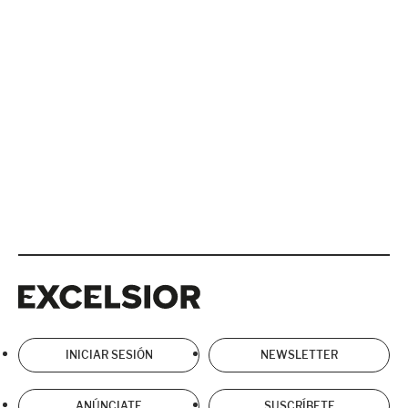
Excelsior
Excelsior
INICIAR SESIÓN
NEWSLETTER
ANÚNCIATE
SUSCRÍBETE