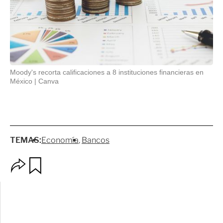
Moody's recorta calificaciones a 8 instituciones financieras en
México
Canva
TEMAS:
Economía
Bancos
O
G
p
u
c
a
i
r
o
d