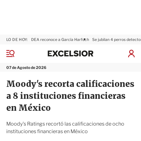
LO DE HOY:
DEA reconoce a García Harfuch
Se jubilan 4 perros detecto
E
x
M
I
c
e
n
n
e
i
07 de Agosto de 2026
ú
l
c
s
i
Moody's recorta calificaciones
i
a
o
r
a 8 instituciones financieras
r
S
e
en México
s
i
ó
Moody's Ratings recortó las calificaciones de ocho
n
instituciones financieras en México