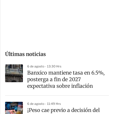
n
a
e
r
s
d
e
c
o
Últimas noticias
m
p
6 de agosto - 13:30 Hrs
a
Banxico mantiene tasa en 6.5%,
r
posterga a fin de 2027
t
expectativa sobre inflación
i
r
6 de agosto - 11:49 Hrs
¡Peso cae previo a decisión del