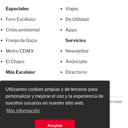
Especiales
Viajes
Foro Excélsior
De Utilidad
Crisis ambiental
Apps
Franja de Gaza
Servicios
Metro CDMX
Newsletter
El Chapo
Anúnciate
Más Excelsior
Directorio
Mujeres
Suscripciones
Utilizamos cookies propias y de terceros para
personalizar y mejorar el uso y la experiencia de
© 2026 Todos los derechos reservados. Prohibida la reproducción total
nuestros usuarios en nuestro sitio web.
o parcial, incluyendo cualquier medio electrónico*
Más información
Aceptar