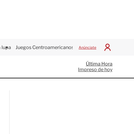
 lupa
Juegos Centroamericanos
Anúnciate
I
n
i
Última Hora
c
Impreso de hoy
i
a
r
S
e
s
i
ó
n