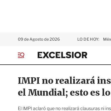
09 de Agosto de 2026
LO DE HOY:
Méxi
E
x
M
c
e
e
n
l
ú
s
IMPI no realizará in
i
o
el Mundial; esto es l
r
El IMPI aclaró que no realizará clausuras ni i