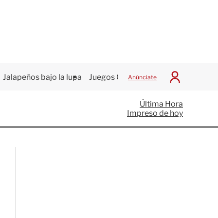
Jalapeños bajo la lupa
Juegos Centroamericanos
Anúnciate
I
n
i
Última Hora
c
Impreso de hoy
i
a
r
S
e
s
i
ó
n