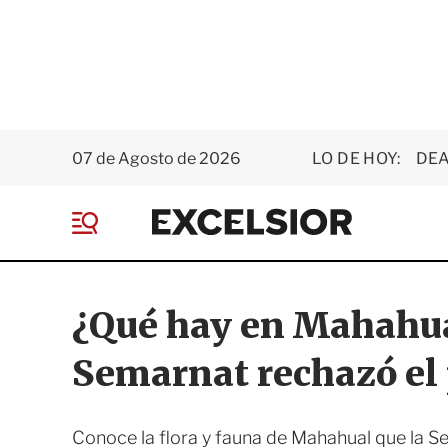
07 de Agosto de 2026
LO DE HOY:
DEA
E
x
M
c
e
e
n
l
ú
s
¿Qué hay en Mahahua
i
o
Semarnat rechazó el 
r
Conoce la flora y fauna de Mahahual que la S