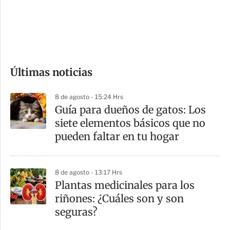
s
d
e
c
o
Últimas noticias
m
p
8 de agosto - 15:24 Hrs
a
Guía para dueños de gatos: Los
r
siete elementos básicos que no
t
pueden faltar en tu hogar
i
r
8 de agosto - 13:17 Hrs
Plantas medicinales para los
riñones: ¿Cuáles son y son
seguras?