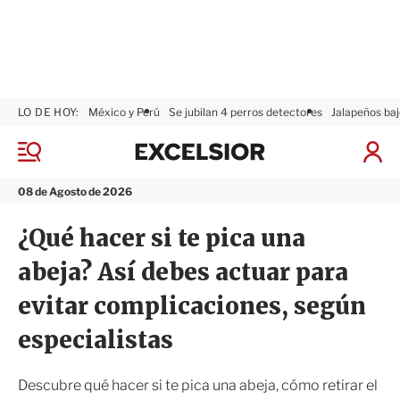
LO DE HOY:
México y Perú
Se jubilan 4 perros detectores
Jalapeños baj
E
x
M
I
c
e
n
n
e
i
08 de Agosto de 2026
ú
l
c
s
i
¿Qué hacer si te pica una
i
a
o
r
abeja? Así debes actuar para
r
S
e
evitar complicaciones, según
s
i
especialistas
ó
n
Descubre qué hacer si te pica una abeja, cómo retirar el