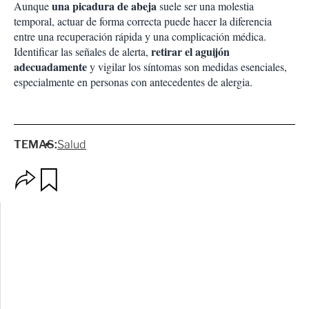
una picadura de abeja
Aunque
suele ser una molestia
temporal, actuar de forma correcta puede hacer la diferencia
entre una recuperación rápida y una complicación médica.
retirar el aguijón
Identificar las señales de alerta,
adecuadamente
y vigilar los síntomas son medidas esenciales,
especialmente en personas con antecedentes de alergia.
TEMAS:
Salud
O
G
p
u
c
a
i
r
o
d
n
a
e
r