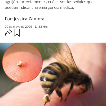
aguijón correctamente y cuáles son las señales que
pueden indicar una emergencia médica.
Por:
Jessica Zamora
20 de mayo de 2026 - 11:33 Hrs
O
G
u
p
a
c
r
i
d
o
a
n
r
e
s
d
e
c
o
m
p
a
r
t