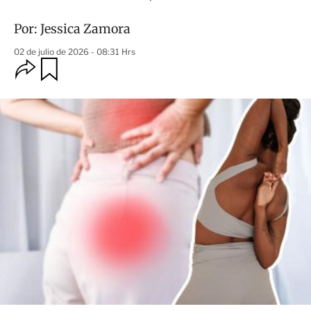
Por:
Jessica Zamora
02 de julio de 2026 - 08:31 Hrs
O
G
u
p
a
c
r
i
d
o
a
n
r
e
s
d
e
c
o
m
p
a
r
t
i
r