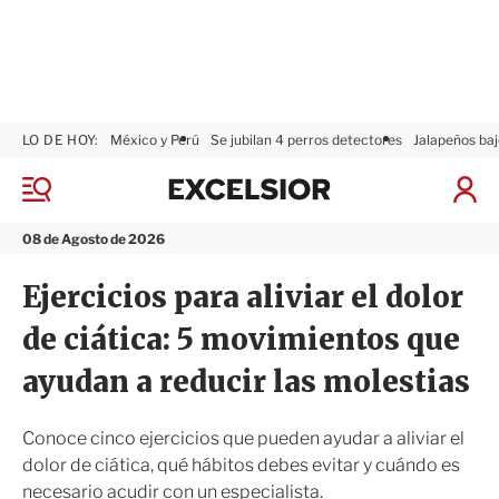
LO DE HOY:
México y Perú
Se jubilan 4 perros detectores
Jalapeños baj
E
x
M
I
c
e
n
n
e
i
08 de Agosto de 2026
ú
l
c
s
i
Ejercicios para aliviar el dolor
i
a
o
r
de ciática: 5 movimientos que
r
S
e
ayudan a reducir las molestias
s
i
ó
Conoce cinco ejercicios que pueden ayudar a aliviar el
n
dolor de ciática, qué hábitos debes evitar y cuándo es
necesario acudir con un especialista.