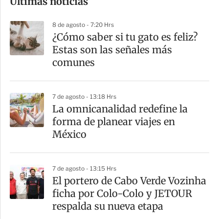
Últimas noticias
m
p
8 de agosto - 7:20 Hrs
a
¿Cómo saber si tu gato es feliz?
r
Estas son las señales más
t
comunes
i
r
7 de agosto - 13:18 Hrs
La omnicanalidad redefine la
forma de planear viajes en
México
7 de agosto - 13:15 Hrs
El portero de Cabo Verde Vozinha
ficha por Colo-Colo y JETOUR
respalda su nueva etapa