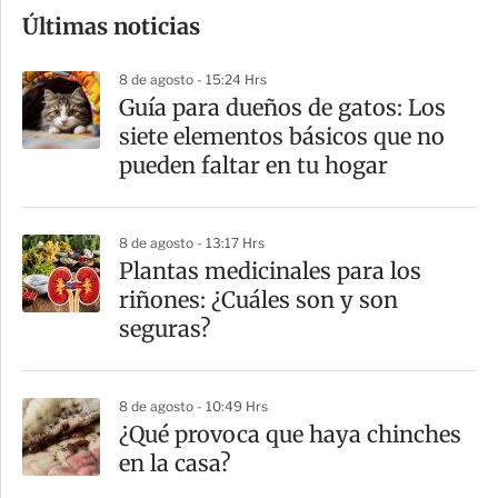
Últimas noticias
m
p
8 de agosto - 15:24 Hrs
a
Guía para dueños de gatos: Los
r
siete elementos básicos que no
t
pueden faltar en tu hogar
i
r
8 de agosto - 13:17 Hrs
Plantas medicinales para los
riñones: ¿Cuáles son y son
seguras?
8 de agosto - 10:49 Hrs
¿Qué provoca que haya chinches
en la casa?