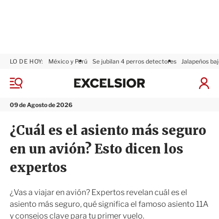
LO DE HOY:
México y Perú
Se jubilan 4 perros detectores
Jalapeños baj
E
x
M
I
c
e
n
n
e
i
09 de Agosto de 2026
ú
l
c
s
i
¿Cuál es el asiento más seguro
i
a
o
r
en un avión? Esto dicen los
r
S
e
expertos
s
i
ó
¿Vas a viajar en avión? Expertos revelan cuál es el
n
asiento más seguro, qué significa el famoso asiento 11A
y consejos clave para tu primer vuelo.