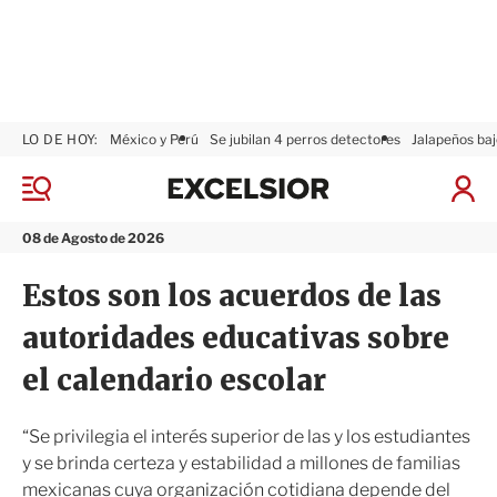
LO DE HOY:
México y Perú
Se jubilan 4 perros detectores
Jalapeños baj
E
x
M
I
c
e
n
n
e
i
08 de Agosto de 2026
ú
l
c
s
i
Estos son los acuerdos de las
i
a
o
r
autoridades educativas sobre
r
S
e
el calendario escolar
s
i
ó
“Se privilegia el interés superior de las y los estudiantes
n
y se brinda certeza y estabilidad a millones de familias
mexicanas cuya organización cotidiana depende del