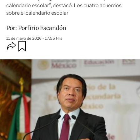
calendario escolar”, destacó. Los cuatro acuerdos
sobre el calendario escolar
Por:
Porfirio Escandón
11 de mayo de 2026 - 17:55 Hrs
O
G
u
p
a
c
r
i
d
o
a
n
r
e
s
d
e
c
o
m
p
a
r
t