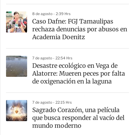
i
8 de agosto - 2:39 Hrs
r
Caso Dafne: FGJ Tamaulipas
rechaza denuncias por abusos en
Academia Doenitz
7 de agosto - 22:54 Hrs
Desastre ecológico en Vega de
Alatorre: Mueren peces por falta
de oxigenación en la laguna
7 de agosto - 22:15 Hrs
Sagrado Corazón, una película
que busca responder al vacío del
mundo moderno