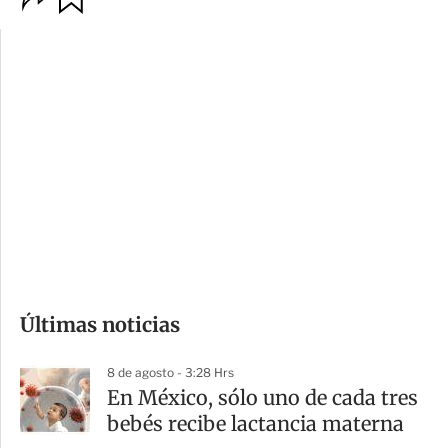
p
u
c
a
i
r
o
d
n
a
e
r
s
d
e
c
o
Últimas noticias
m
p
8 de agosto - 3:28 Hrs
a
En México, sólo uno de cada tres
r
bebés recibe lactancia materna
t