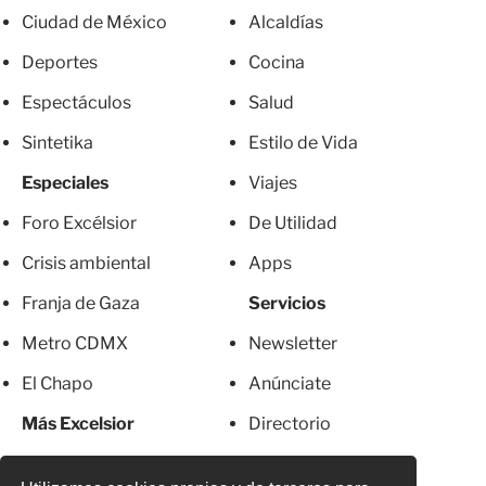
Ciudad de México
Alcaldías
Deportes
Cocina
Espectáculos
Salud
Sintetika
Estilo de Vida
Especiales
Viajes
Foro Excélsior
De Utilidad
Crisis ambiental
Apps
Franja de Gaza
Servicios
Metro CDMX
Newsletter
El Chapo
Anúnciate
Más Excelsior
Directorio
Mujeres
Suscripciones