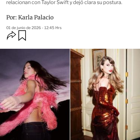
relacionan con Taylor Swift y dejó clara su postura.
Por:
Karla Palacio
01 de junio de 2026 - 12:45 Hrs
O
G
u
p
a
c
r
i
d
o
a
n
r
e
s
d
e
c
o
m
p
a
r
t
i
r