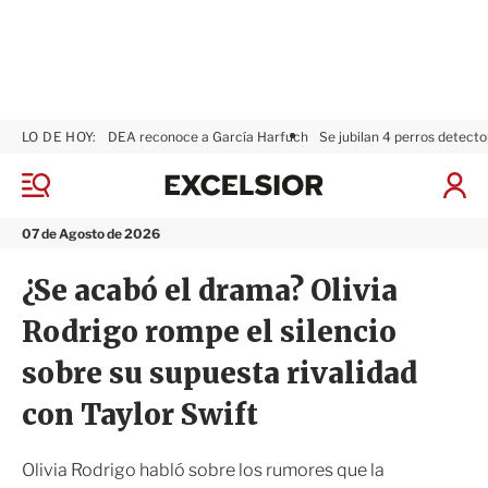
LO DE HOY:
DEA reconoce a García Harfuch
Se jubilan 4 perros detecto
E
x
M
I
c
e
n
n
e
i
07 de Agosto de 2026
ú
l
c
s
i
¿Se acabó el drama? Olivia
i
a
o
r
Rodrigo rompe el silencio
r
S
e
sobre su supuesta rivalidad
s
i
con Taylor Swift
ó
n
Olivia Rodrigo habló sobre los rumores que la