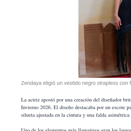
Zendaya eligió un vestido negro strapless con 
La actriz apostó por una creación del diseñador bri
Invierno 2026. El diseño destacaba por un escote p
silueta ajustada en la cintura y una falda asimétri
Uno de los elementos más llamativos eran los largos 