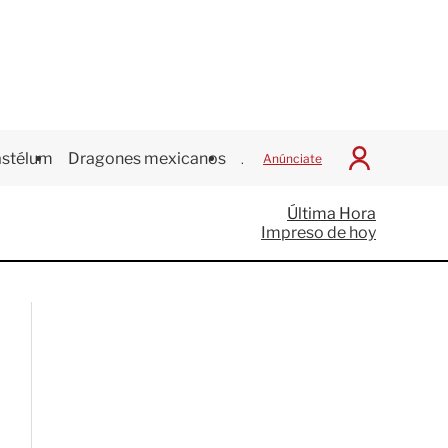
stélum
Dragones mexicanos
Juegos Centroamericanos
Anúnciate
I
n
i
Última Hora
c
Impreso de hoy
i
a
r
S
e
s
i
ó
n