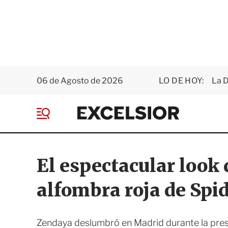
06 de Agosto de 2026
LO DE HOY:
La D
E
x
M
c
e
e
n
l
ú
s
El espectacular look
i
o
alfombra roja de Sp
r
Zendaya deslumbró en Madrid durante la pre