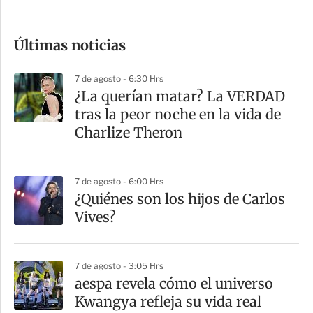
c
o
Últimas noticias
m
p
7 de agosto - 6:30 Hrs
a
¿La querían matar? La VERDAD
r
tras la peor noche en la vida de
t
Charlize Theron
i
r
7 de agosto - 6:00 Hrs
¿Quiénes son los hijos de Carlos
Vives?
7 de agosto - 3:05 Hrs
aespa revela cómo el universo
Kwangya refleja su vida real