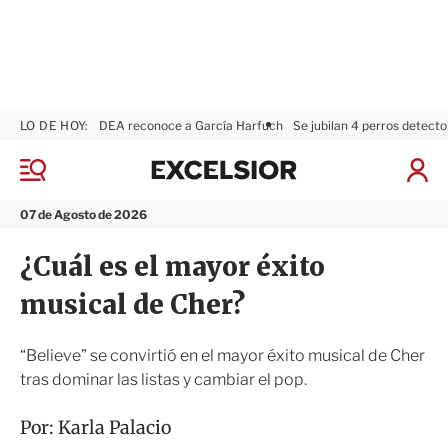
LO DE HOY:
DEA reconoce a García Harfuch
Se jubilan 4 perros detecto
E
x
M
I
c
e
n
n
e
i
07 de Agosto de 2026
ú
l
c
s
i
¿Cuál es el mayor éxito
i
a
o
r
musical de Cher?
r
S
e
s
“Believe” se convirtió en el mayor éxito musical de Cher
i
tras dominar las listas y cambiar el pop.
ó
n
Por:
Karla Palacio