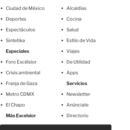
Ciudad de México
Alcaldías
Deportes
Cocina
Espectáculos
Salud
Sintetika
Estilo de Vida
Especiales
Viajes
Foro Excélsior
De Utilidad
Crisis ambiental
Apps
Franja de Gaza
Servicios
Metro CDMX
Newsletter
El Chapo
Anúnciate
Más Excelsior
Directorio
Mujeres
Suscripciones