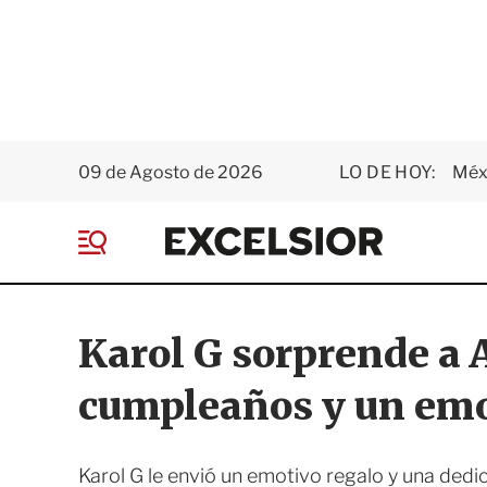
09 de Agosto de 2026
LO DE HOY:
Méxi
E
x
M
c
e
e
n
l
ú
s
Karol G sorprende a 
i
o
cumpleaños y un em
r
Karol G le envió un emotivo regalo y una dedi