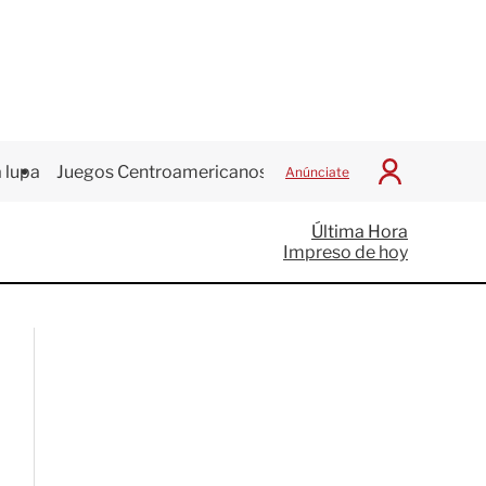
 lupa
Juegos Centroamericanos
Anúnciate
I
n
i
Última Hora
c
Impreso de hoy
i
a
r
S
e
s
i
ó
n