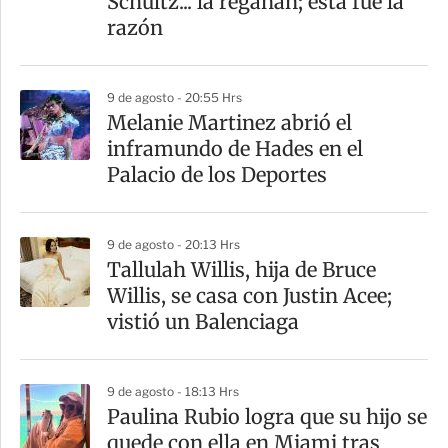
Schultz... la regañan; esta fue la
i
razón
r
9 de agosto - 20:55 Hrs
Melanie Martinez abrió el
inframundo de Hades en el
Palacio de los Deportes
9 de agosto - 20:13 Hrs
Tallulah Willis, hija de Bruce
Willis, se casa con Justin Acee;
vistió un Balenciaga
9 de agosto - 18:13 Hrs
Paulina Rubio logra que su hijo se
quede con ella en Miami tras