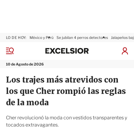
LO DE HOY:
México y Perú
Se jubilan 4 perros detectores
Jalapeños baj
E
x
M
I
c
e
n
n
e
i
10 de Agosto de 2026
ú
l
c
s
i
Los trajes más atrevidos con
i
a
o
r
los que Cher rompió las reglas
r
S
e
de la moda
s
i
ó
Cher revolucionó la moda con vestidos transparentes y
n
tocados extravagantes.