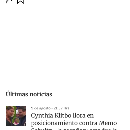
p
u
c
a
i
r
o
d
n
a
e
r
s
d
e
c
o
Últimas noticias
m
p
9 de agosto - 21:37 Hrs
a
Cynthia Klitbo llora en
r
posicionamiento contra Memo
t