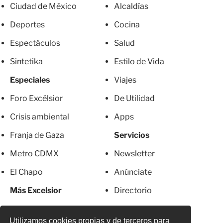
Ciudad de México
Alcaldías
Deportes
Cocina
Espectáculos
Salud
Sintetika
Estilo de Vida
Especiales
Viajes
Foro Excélsior
De Utilidad
Crisis ambiental
Apps
Franja de Gaza
Servicios
Metro CDMX
Newsletter
El Chapo
Anúnciate
Más Excelsior
Directorio
Mujeres
Suscripciones
Utilizamos cookies propias y de terceros para