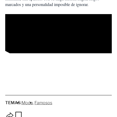
marcados y una personalidad imposible de ignorar.
TEMAS:
Moda
Famosos
O
G