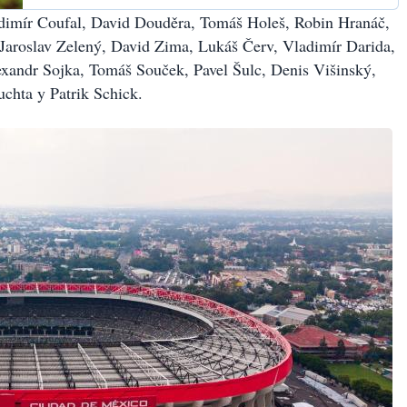
adimír Coufal, David Douděra, Tomáš Holeš, Robin Hranáč,
 Jaroslav Zelený, David Zima, Lukáš Červ, Vladimír Darida,
xandr Sojka, Tomáš Souček, Pavel Šulc, Denis Višinský,
chta y Patrik Schick.