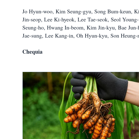
Jo Hyun-woo, Kim Seung-gyu, Song Bum-keun, Ki
Jin-seop, Lee Ki-hyeok, Lee Tae-seok, Seol Youn
Seung-ho, Hwang In-beom, Kim Jin-kyu, Bae Jun-
Jae-sung, Lee Kang-in, Oh Hyun-kyu, Son Heung-
Chequia