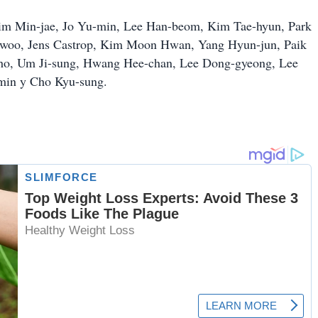
m Min-jae, Jo Yu-min, Lee Han-beom, Kim Tae-hyun, Park
g-woo, Jens Castrop, Kim Moon Hwan, Yang Hyun-jun, Paik
ho, Um Ji-sung, Hwang Hee-chan, Lee Dong-gyeong, Lee
min y Cho Kyu-sung.