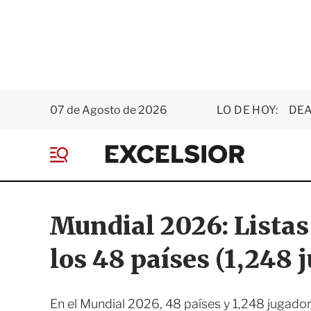
07 de Agosto de 2026
LO DE HOY:
DEA
E
x
M
c
e
e
n
l
ú
s
Mundial 2026: Listas
i
o
los 48 países (1,248 
r
En el Mundial 2026, 48 países y 1,248 jugado