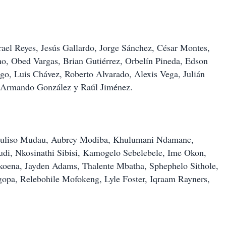
ael Reyes, Jesús Gallardo, Jorge Sánchez, César Montes,
o, Obed Vargas, Brian Gutiérrez, Orbelín Pineda, Edson
go, Luis Chávez, Roberto Alvarado, Alexis Vega, Julián
 Armando González y Raúl Jiménez.
huliso Mudau, Aubrey Modiba, Khulumani Ndamane,
di, Nkosinathi Sibisi, Kamogelo Sebelebele, Ime Okon,
oena, Jayden Adams, Thalente Mbatha, Sphephelo Sithole,
pa, Relebohile Mofokeng, Lyle Foster, Iqraam Rayners,