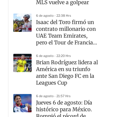
MLS vuelve a golpear
6 de agosto - 22:38 Hrs
Isaac del Toro firmó un
contrato millonario con
UAE Team Emirates,
pero el Tour de Francia
sigue teniendo otro
dueño
6 de agosto - 22:20 Hrs
Brian Rodríguez lidera al
América en su triunfo
ante San Diego FC en la
Leagues Cup
6 de agosto - 21:57 Hrs
Jueves 6 de agosto: Día
histórico para México.
Rompió el récord de