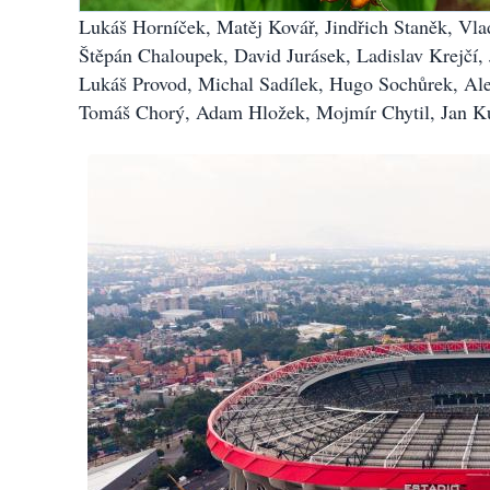
Lukáš Horníček, Matěj Kovář, Jindřich Staněk, Vl
Štěpán Chaloupek, David Jurásek, Ladislav Krejčí,
Lukáš Provod, Michal Sadílek, Hugo Sochůrek, Ale
Tomáš Chorý, Adam Hložek, Mojmír Chytil, Jan Ku