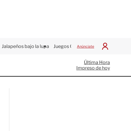
Jalapeños bajo la lupa
Juegos Centroamericanos
Anúnciate
I
n
i
Última Hora
c
Impreso de hoy
i
a
r
S
e
s
i
ó
n