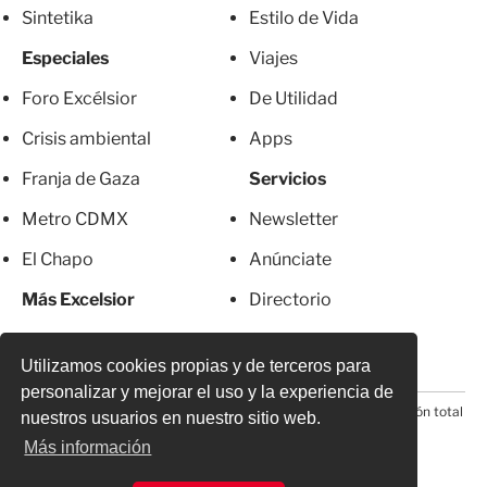
Sintetika
Estilo de Vida
Especiales
Viajes
Foro Excélsior
De Utilidad
Crisis ambiental
Apps
Franja de Gaza
Servicios
Metro CDMX
Newsletter
El Chapo
Anúnciate
Más Excelsior
Directorio
Mujeres
Suscripciones
Utilizamos cookies propias y de terceros para
personalizar y mejorar el uso y la experiencia de
© 2026 Todos los derechos reservados. Prohibida la reproducción total
nuestros usuarios en nuestro sitio web.
o parcial, incluyendo cualquier medio electrónico*
Más información