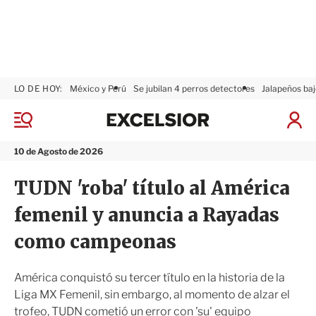
LO DE HOY:
México y Perú
Se jubilan 4 perros detectores
Jalapeños baj
E
x
M
I
c
e
n
n
e
i
10 de Agosto de 2026
ú
l
c
s
i
TUDN 'roba' título al América
i
a
o
r
femenil y anuncia a Rayadas
r
S
e
como campeonas
s
i
ó
América conquistó su tercer título en la historia de la
n
Liga MX Femenil, sin embargo, al momento de alzar el
trofeo, TUDN cometió un error con 'su' equipo