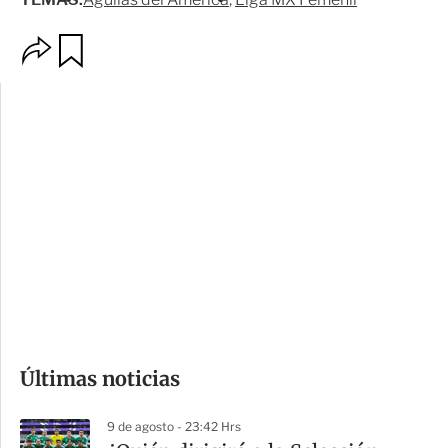
O
G
p
u
c
a
i
r
o
d
n
a
e
r
s
d
e
c
o
Últimas noticias
m
p
9 de agosto - 23:42 Hrs
a