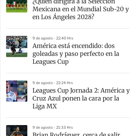
¿Quién dirigirá a la Selección
r
Mexicana en el Mundial Sub-20 y
t
en Los Ángeles 2028?
i
r
9 de agosto - 22:40 Hrs
América está encendido: dos
goleadas y paso perfecto en la
Leagues Cup
9 de agosto - 22:24 Hrs
Leagues Cup Jornada 2: América y
Cruz Azul ponen la cara por la
Liga MX
9 de agosto - 21:33 Hrs
Brian Rodríguez, cerca de salir