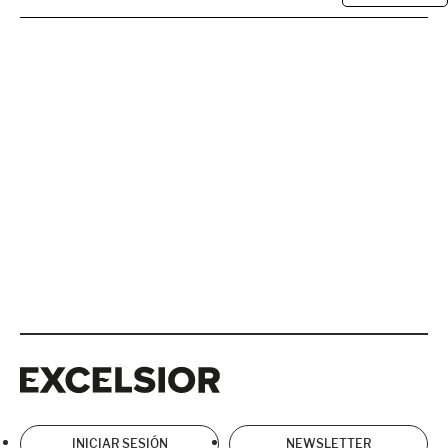
Excelsior
Excelsior
INICIAR SESIÓN
NEWSLETTER