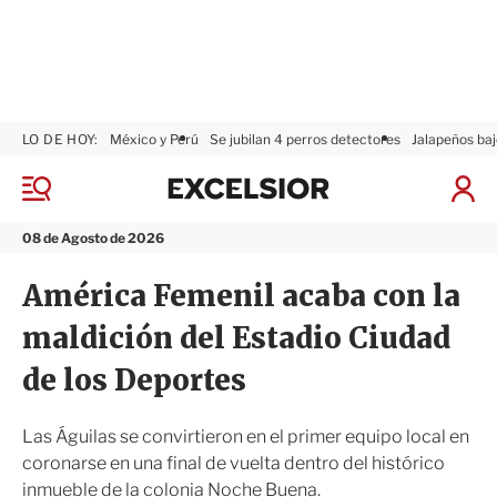
LO DE HOY:
México y Perú
Se jubilan 4 perros detectores
Jalapeños baj
E
x
M
I
c
e
n
n
e
i
08 de Agosto de 2026
ú
l
c
s
i
América Femenil acaba con la
i
a
o
r
maldición del Estadio Ciudad
r
S
e
de los Deportes
s
i
ó
Las Águilas se convirtieron en el primer equipo local en
n
coronarse en una final de vuelta dentro del histórico
inmueble de la colonia Noche Buena.