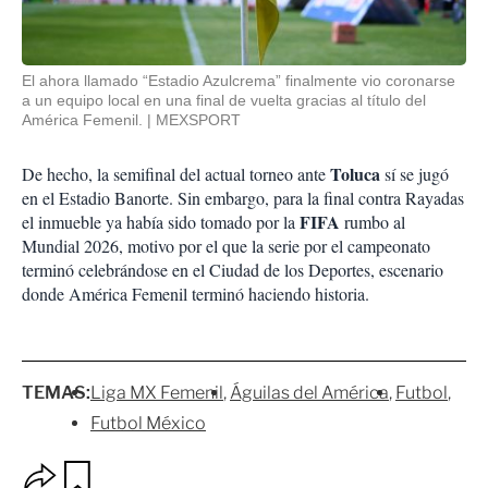
El ahora llamado “Estadio Azulcrema” finalmente vio coronarse
a un equipo local en una final de vuelta gracias al título del
América Femenil.
MEXSPORT
Toluca
De hecho, la semifinal del actual torneo ante
sí se jugó
en el Estadio Banorte. Sin embargo, para la final contra Rayadas
FIFA
el inmueble ya había sido tomado por la
rumbo al
Mundial 2026, motivo por el que la serie por el campeonato
terminó celebrándose en el Ciudad de los Deportes, escenario
donde América Femenil terminó haciendo historia.
TEMAS:
Liga MX Femenil
Águilas del América
Futbol
Futbol México
O
G