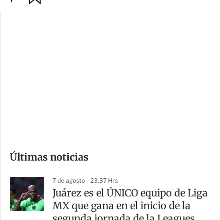
p
u
c
a
i
r
o
d
n
a
e
r
s
d
e
c
o
Últimas noticias
m
p
7 de agosto - 23:37 Hrs
a
Juárez es el ÚNICO equipo de Liga
r
MX que gana en el inicio de la
t
segunda jornada de la Leagues