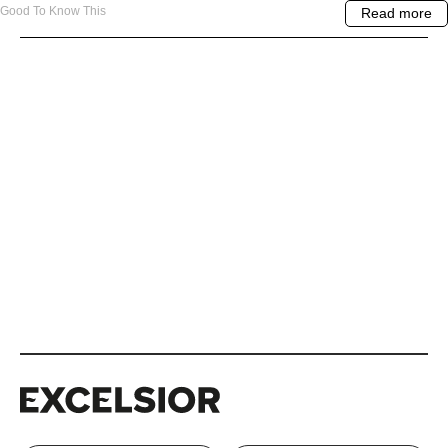
Excelsior
Excelsior