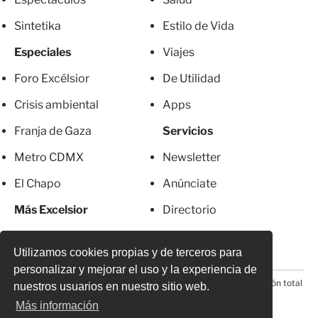
Sintetika
Estilo de Vida
Especiales
Viajes
Foro Excélsior
De Utilidad
Crisis ambiental
Apps
Franja de Gaza
Servicios
Metro CDMX
Newsletter
El Chapo
Anúnciate
Más Excelsior
Directorio
Mujeres
Suscripciones
Utilizamos cookies propias y de terceros para
personalizar y mejorar el uso y la experiencia de
© 2026 Todos los derechos reservados. Prohibida la reproducción total
nuestros usuarios en nuestro sitio web.
o parcial, incluyendo cualquier medio electrónico*
Más información